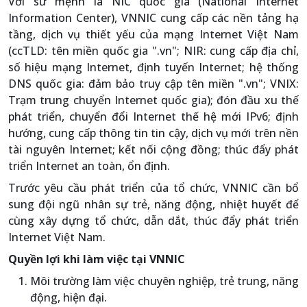
Với sứ mệnh là NIC quốc gia (National Internet
Information Center), VNNIC cung cấp các nền tảng hạ
tầng, dịch vụ thiết yếu của mạng Internet Việt Nam
(ccTLD: tên miền quốc gia ".vn"; NIR: cung cấp địa chỉ,
số hiệu mạng Internet, định tuyến Internet; hệ thống
DNS quốc gia: đảm bảo truy cập tên miền ".vn"; VNIX:
Trạm trung chuyển Internet quốc gia); đón đầu xu thế
phát triển, chuyển đổi Internet thế hệ mới IPv6; định
hướng, cung cấp thông tin tin cậy, dịch vụ mới trên nền
tài nguyên Internet; kết nối cộng đồng; thúc đẩy phát
triển Internet an toàn, ổn định.
Trước yêu cầu phát triển của tổ chức, VNNIC cần bổ
sung đội ngũ nhân sự trẻ, năng động, nhiệt huyết để
cùng xây dựng tổ chức, dẫn dắt, thúc đẩy phát triển
Internet Việt Nam.
Quyền lợi khi làm việc tại VNNIC
Môi trường làm việc chuyên nghiệp, trẻ trung, năng
động, hiện đại.