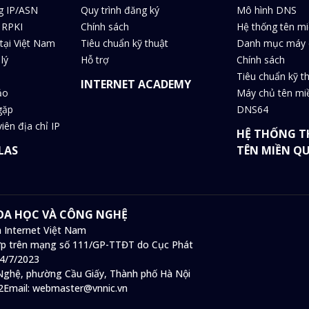
g IP/ASN
Quy trình đăng ký
Mô hình DNS
 RPKI
Chính sách
Hệ thống tên m
tại Việt Nam
Tiêu chuẩn kỹ thuật
Danh mục máy 
lý
Hỗ trợ
Chính sách
Tiêu chuẩn kỹ t
INTERNET ACADEMY
ảo
Máy chủ tên m
gặp
DNS64
iên địa chỉ IP
HỆ THỐNG T
LAS
TÊN MIỀN Q
HOA HỌC VÀ CÔNG NGHỆ
 Internet Việt Nam
 hợp trên mạng số 111/GP-TTĐT do Cục Phát
14/7/2023
ghệ, phường Cầu Giấy, Thành phố Hà Nội
2
Email:
webmaster@vnnic.vn