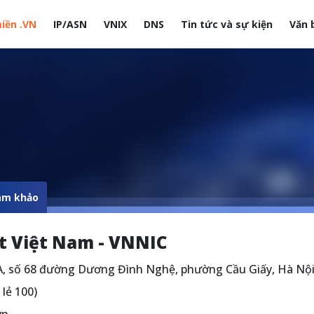
iền .VN
IP/ASN
VNIX
DNS
Tin tức và sự kiện
Văn 
site
ham khảo
t Việt Nam - VNNIC
, số 68 đường Dương Đình Nghệ, phường Cầu Giấy, Hà Nộ
lẻ 100)