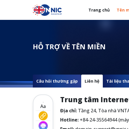
Nhảy đến nội dung
Trang chủ
Tên m
Menuheader của web
HỖ TRỢ VỀ TÊN MIỀN
Câu hỏi thường gặp
Liên hệ
Tài liệu t
Trung tâm Interne
Aa
Địa chỉ:
Tầng 24, Tòa nhà VNTA
Hotline:
+84-24-35564944 (máy 