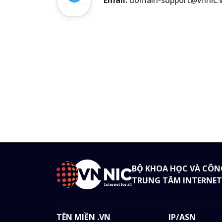
Email:
domain-support@vnnic.
BỘ KHOA HỌC VÀ CÔN
TRUNG TÂM INTERNET
TÊN MIỀN .VN
IP/ASN