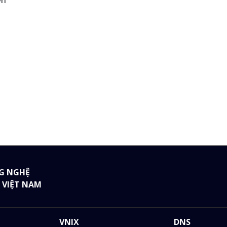
vn
G NGHỆ
 VIỆT NAM
VNIX
DNS