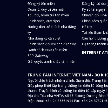
Đăng ký tên miền
Đăng ký, sử dụn
Quản lý, duy trì tên miền
Ký số tài nguyên
Thu hồi, hoàn trả tên miền
Chuyển đổi IPv6 
Chính sách, quy định
Chính sách quản 
Hướng dẫn trở thành nhà đăng
Hỗ trợ
ký
Tài liệu tham kh
Nhà đăng ký cần biết
Câu hỏi thường 
Chính sách đối với nhà đăng ký
Hệ thống thành v
Danh sách NĐK tên miền
INTERNET AT
EPP Gateway
Giải quyết tranh chấp tên miền
TRUNG TÂM INTERNET VIỆT NAM - BỘ K
Người chịu trách nhiệm chính: Giám đốc Trung tâm
Giấy phép thiết lập trang thông tin điện tử tổng
thanh, Truyền hình và thông tin điện tử cấp ngày 
Địa chỉ:
Tòa nhà VNTA, số 68 đường Dương Đình N
Điện thoại:
+84-24-35564944
Fax:
+84-24-3782146