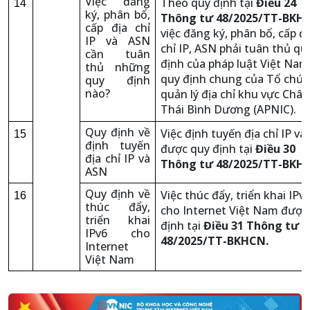
Việc đăng
Theo quy định tại
Điều 24
14
ký, phân bổ,
Thông tư 48/2025/TT-BKH
cấp địa chỉ
việc đăng ký, phân bổ, cấp đị
IP và ASN
chỉ IP, ASN phải tuân thủ qu
cần tuân
định của pháp luật Việt Nam
thủ những
quy định chung của Tổ chức
quy định
nào?
quản lý địa chỉ khu vực Châu
Thái Bình Dương (APNIC).
Quy định về
Việc định tuyến địa chỉ IP và
15
định tuyến
được quy định tại
Điều 30
địa chỉ IP và
Thông tư 48/2025/TT-BKH
ASN
Quy định về
Việc thúc đẩy, triển khai IPv
16
thúc đẩy,
cho Internet Việt Nam được
triển khai
định tại
Điều 31 Thông tư
IPv6 cho
48/2025/TT-BKHCN.
Internet
Việt Nam