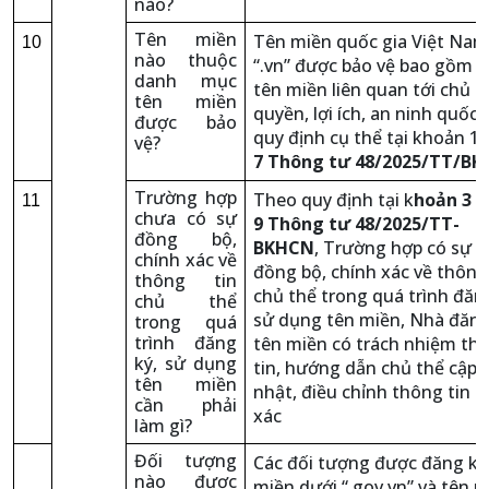
nào?
Tên miền
Tên miền quốc gia Việt Nam
10
nào thuộc
“.vn” được bảo vệ bao gồm c
danh mục
tên miền liên quan tới chủ
tên miền
quyền, lợi ích, an ninh quốc 
được bảo
quy định cụ thể tại khoản 1
vệ?
7 Thông tư 48/2025/TT/B
Trường hợp
Theo quy định tại k
hoản 3 Đ
11
chưa có sự
9 Thông tư 48/2025/TT-
đồng bộ,
BKHCN
, Trường hợp có sự 
chính xác về
đồng bộ, chính xác về thông
thông tin
chủ thể trong quá trình đăng
chủ thể
sử dụng tên miền, Nhà đăng
trong quá
trình đăng
tên miền có trách nhiệm th
ký, sử dụng
tin, hướng dẫn chủ thể cập
tên miền
nhật, điều chỉnh thông tin c
cần phải
xác
làm gì?
Đối tượng
Các đối tượng được đăng ký
nào được
miền dưới “.gov.vn” và tên 