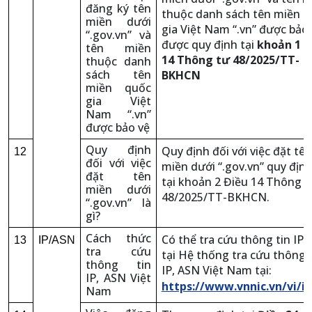
đăng ký tên
thuộc danh sách tên miền q
miền dưới
gia Việt Nam “.vn” được bảo
“.gov.vn” và
được quy định tại
khoản 1 Đ
tên miền
14 Thông tư 48/2025/TT-
thuộc danh
sách tên
BKHCN
miền quốc
gia Việt
Nam “.vn”
được bảo vệ
Quy định
Quy định đối với việc đặt tên
12
đối với việc
miền dưới “.gov.vn” quy địn
đặt tên
tại khoản 2 Điều 14 Thông t
miền dưới
48/2025/TT-BKHCN.
“.gov.vn” là
gì?
Cách thức
Có thể tra cứu thông tin IP,
13
IP/ASN
tra cứu
tại Hệ thống tra cứu thông 
thông tin
IP, ASN Việt Nam tại:
IP, ASN Việt
https://www.vnnic.vn/vi/i
Nam