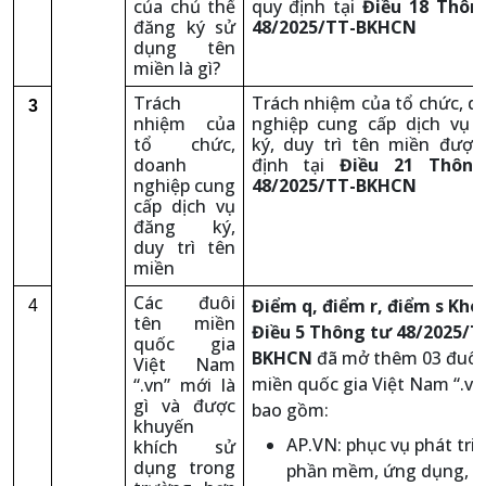
của chủ thể
quy định tại
Điều 18 Thôn
đăng ký sử
48/2025/TT-BKHCN
dụng tên
miền là gì?
Trách
Trách nhiệm của tổ chức, d
3
nhiệm của
nghiệp cung cấp dịch vụ 
tổ chức,
ký, duy trì tên miền được
doanh
định tại
Điều 21 Thôn
nghiệp cung
48/2025/TT-BKHCN
cấp dịch vụ
đăng ký,
duy trì tên
miền
Các đuôi
Điểm q, điểm r, điểm s Kho
4
tên miền
Điều 5 Thông tư 48/2025/T
quốc gia
BKHCN
đã mở thêm 03 đuôi
Việt Nam
miền quốc gia Việt Nam “.vn
“.vn” mới là
gì và được
bao gồm:
khuyến
AP.VN: phục vụ phát tri
khích sử
dụng trong
phần mềm, ứng dụng, n