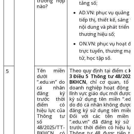
trường hợp
tảng số;
nào?
AD.VN: phục vụ quảng b
tiếp thị, thiết kế, sáng t
nội dung và phát triển
thương hiệu số;
ON.VN: phục vụ hoạt đ
trực tuyến, thương mại 
tử, học tập số.
Tên miền
Theo quy định tại điểm c
k
5
dưới
3 Điều 5 Thông tư 48/2025
“.edu.vn” do
BKHCN
, chỉ cơ quan, tổ c
cá nhân
doanh nghiệp hoạt động t
đăng ký
lĩnh vực giáo dục mới được
trước thời
ký sử dụng tên miền “.edu.
điểm có
do đó cá nhân không được 
hiệu lực của
đăng ký sử dụng tên miền 
Thông tư
Đối với các tên miền 
số
“.edu.vn” đã đăng ký sử 
48/2025/TT-
trước thời điểm có hiệu lự
BKHCN có
Thông tư 48 được tiếp tụ