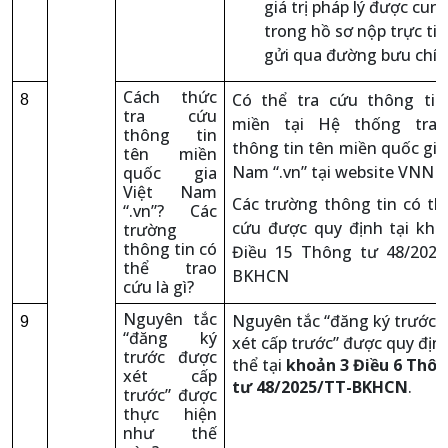
giá trị pháp lý được cun
trong hồ sơ nộp trực tiế
gửi qua đường bưu chí
Cách thức
Có thể tra cứu thông tin
8
tra cứu
miền tại Hệ thống tra
thông tin
thông tin tên miền quốc gia
tên miền
Nam “.vn” tại website VNNIC
quốc gia
Việt Nam
Các trường thông tin có th
“.vn”? Các
cứu được quy định tại kho
trường
thông tin có
Điều 15 Thông tư 48/2025
thể trao
BKHCN
cứu là gì?
Nguyên tắc
Nguyên tắc “đăng ký trước 
9
“đăng ký
xét cấp trước” được quy địn
trước được
thể tại
khoản 3 Điều 6 Thô
xét cấp
tư 48/2025/TT-BKHCN
.
trước” được
thực hiện
như thế