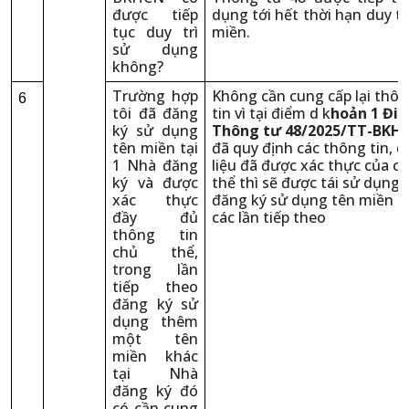
được tiếp
dụng tới hết thời hạn duy tr
tục duy trì
miền.
sử dụng
không?
Trường hợp
Không cần cung cấp lại thô
6
tôi đã đăng
tin vì tại điểm d k
hoản 1 Điề
ký sử dụng
Thông tư 48/2025/TT-BKH
tên miền tại
đã quy định các thông tin, d
1 Nhà đăng
liệu đã được xác thực của c
ký và được
thể thì sẽ được tái sử dụng 
xác thực
đăng ký sử dụng tên miền c
đầy đủ
các lần tiếp theo
thông tin
chủ thể,
trong lần
tiếp theo
đăng ký sử
dụng thêm
một tên
miền khác
tại Nhà
đăng ký đó
có cần cung