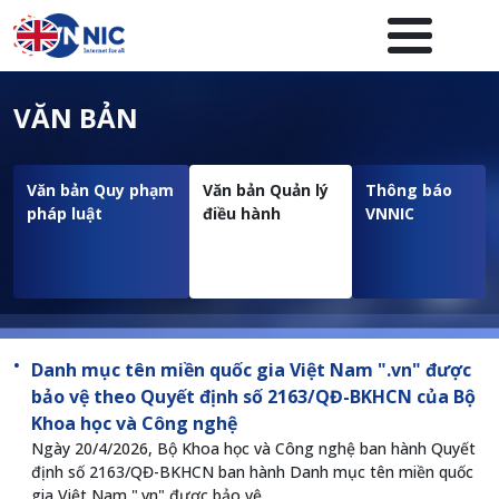
Nhảy đến nội dung
Menuheader của website
VĂN BẢN
Văn bản Quy phạm
Văn bản Quản lý
Thông báo
pháp luật
điều hành
VNNIC
Danh mục tên miền quốc gia Việt Nam ".vn" được
bảo vệ theo Quyết định số 2163/QĐ-BKHCN của Bộ
Khoa học và Công nghệ
Ngày 20/4/2026, Bộ Khoa học và Công nghệ ban hành Quyết
định số 2163/QĐ-BKHCN ban hành Danh mục tên miền quốc
gia Việt Nam ".vn" được bảo vệ