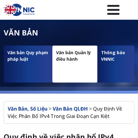
Nhảy đến nội dung
Menuheader của website
VĂN BẢN
Văn bản Quy phạm
Văn bản Quản lý
Thông báo
pháp luật
điều hành
VNNIC
Breadcrumb
Văn Bản, Số Liệu
>
Văn Bản QLĐH
>
Quy Định Về
Việc Phân Bổ IPv4 Trong Giai Đoạn Cạn Kiệt
Quy định về việc phân bổ IPv4