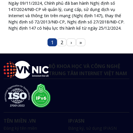
Ngày 09/11/2024, Chính phủ đã ban hành Nghị định số
147/2024/NĐ-CP về quản lý, cung cấp, sử dụng dịch vụ
Internet và thông tin trên mạng (Nghị định 147), thay thế
Nghị định số 72/2013/NĐ-CP, Nghị định số 27/2018/NĐ-CP.
Nghị định 147 có hiệu lực thi hành kể từ ngày 25/12/2024.
Pagination
1
2
›
»
Trang
Trang
Next page
Last page
BỘ KHOA HỌC VÀ CÔNG NGHỆ
TRUNG TÂM INTERNET VIỆT NAM
TÊN MIỀN .VN
IP/ASN
Đăng ký tên miền
Đăng ký, sử dụng IP/ASN