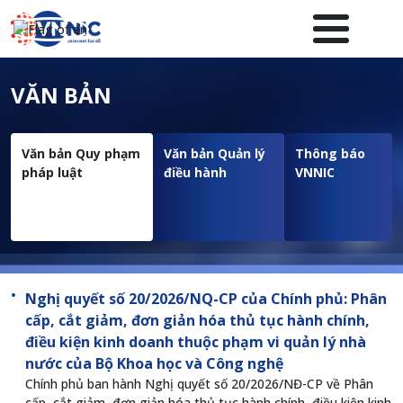
Nhảy đến nội dung
Menuheader của website
VĂN BẢN
Văn bản Quy phạm
Văn bản Quản lý
Thông báo
pháp luật
điều hành
VNNIC
Nghị quyết số 20/2026/NQ-CP của Chính phủ: Phân
cấp, cắt giảm, đơn giản hóa thủ tục hành chính,
điều kiện kinh doanh thuộc phạm vi quản lý nhà
nước của Bộ Khoa học và Công nghệ
Chính phủ ban hành Nghị quyết số 20/2026/NĐ-CP về Phân
cấp, cắt giảm, đơn giản hóa thủ tục hành chính, điều kiện kinh