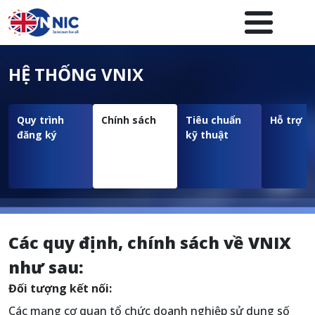
Nhảy đến nội dung
Menuheader của website
HỆ THỐNG VNIX
Quy trình
Chính sách
Tiêu chuẩn
Hỗ trợ
đăng ký
kỹ thuật
Các quy định, chính sách về VNIX
như sau:
Đối tượng kết nối:
Các mạng cơ quan tổ chức doanh nghiệp sử dụng số