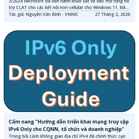
3/2024 Microsoft đã tiến hành khảo sát về việc mở rộng hỗ
trợ CLAT cho các kết nối non-cellular cho Windows 11. Đây
là một động thái được kỳ vọng cao vì nó trực tiếp giải
Tác giả: Nguyễn Văn Bình - VNNIC
27 Tháng 2, 2026
quyết điểm nghẽn quan trọng nhất của IPv6 Only trong môi
trường enterprise và campus.
Cẩm nang "Hướng dẫn triển khai mạng truy cập
IPv6 Only cho CQNN, tổ chức và doanh nghiệp"
Trong bối cảnh không gian địa chỉ IPv4 đã chính thức cạn