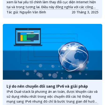
xem là hai yếu tố chính làm thay đổi cục diện Internet hiện
tại và trong tương lai. Điều này đồng nghĩa với các công
nghệ và hệ thống cũ sẽ dần được thay thế. Chính vì thế cần
Tác giả: Nguyễn Văn Bình
20 Tháng 3, 2025
có sự đánh giá đúng về hiện trạng và những xu thế triển
khai của hai yếu tố công nghệ này trên thế giới để xây
dựng những giải pháp chuyển đổi phù hợp nhất.
Lý do nên chuyển đổi sang IPv6 và giải pháp
IPv6 Dual-stack là phương án an toàn, được khuyến cáo và
sử dụng nhiều nhất trong việc chuyển đổi các hệ thống
mạng sang IPv6 nhưng đó chỉ là bước trung gian để hướng