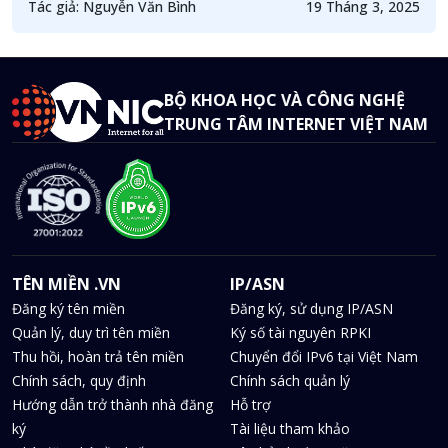
đến mục tiêu cuối cùng IPv6 Single-Stack hay IPv6-Only.
Tác giả: Nguyễn Văn Bình
19 Tháng 3, 2025
Hiện nay mạng Internet vẫn tồn tại nhiều hệ thống IPv4-
Only, như vậy chúng ta có cần phải chờ mạng Internet
chuyển hoàn toàn sang Dual-Stack rồi mới chuyển hệ thống
của mình Single-Stack? Và đâu là giải pháp cho việc chuyển
BỘ KHOA HỌC VÀ CÔNG NGHỆ
đổi sang IPv6-Only?
TRUNG TÂM INTERNET VIỆT NAM
TÊN MIỀN .VN
IP/ASN
Đăng ký tên miền
Đăng ký, sử dụng IP/ASN
Quản lý, duy trì tên miền
Ký số tài nguyên RPKI
Thu hồi, hoàn trả tên miền
Chuyển đổi IPv6 tại Việt Nam
Chính sách, quy định
Chính sách quản lý
Hướng dẫn trở thành nhà đăng
Hỗ trợ
ký
Tài liệu tham khảo