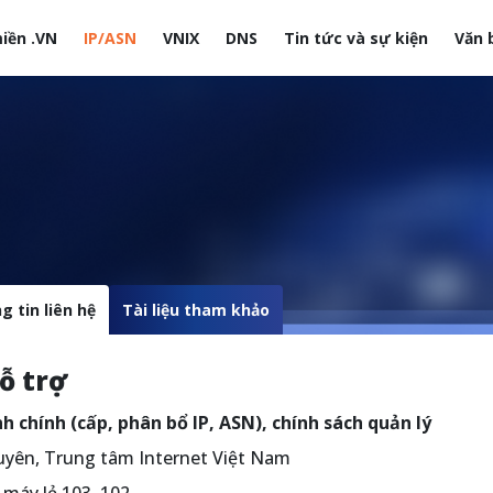
iền .VN
IP/ASN
VNIX
DNS
Tin tức và sự kiện
Văn 
site
g tin liên hệ
Tài liệu tham khảo
ỗ trợ
h chính (cấp, phân bổ IP, ASN), chính sách quản lý
guyên, Trung tâm Internet Việt Nam