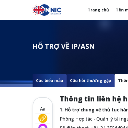
Nhảy đến nội dung
Trang chủ
Tên m
Menuheader của web
HỖ TRỢ VỀ IP/ASN
Các biểu mẫu
Câu hỏi thường gặp
Thôn
Thông tin liên hệ h
Aa
1. Hỗ trợ chung về thủ tục hàn
Phòng Hợp tác - Quản lý tài n