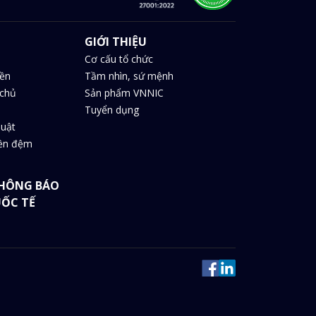
GIỚI THIỆU
Cơ cấu tổ chức
iền
Tầm nhìn, sứ mệnh
chủ
Sản phẩm VNNIC
Tuyển dụng
huật
iền đệm
HÔNG BÁO
UỐC TẾ