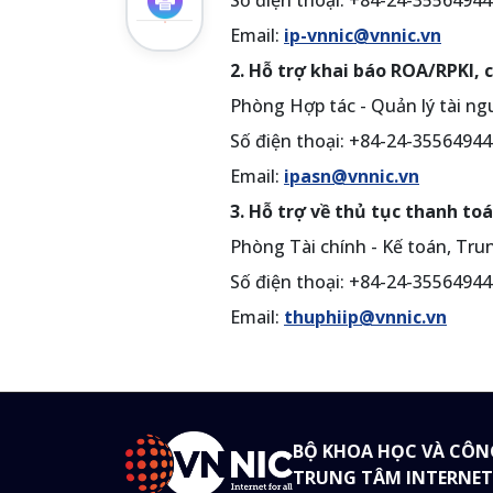
Số điện thoại: +84-24-35564944
Email:
ip-vnnic@vnnic.vn
2. Hỗ trợ khai báo ROA/RPKI, 
Phòng Hợp tác - Quản lý tài n
Số điện thoại: +84-24-35564944 
Email:
ipasn@vnnic.vn
3. Hỗ trợ về thủ tục thanh toá
Phòng Tài chính - Kế toán, Tru
Số điện thoại: +84-24-35564944
Email:
thuphiip@vnnic.vn
BỘ KHOA HỌC VÀ CÔN
TRUNG TÂM INTERNET