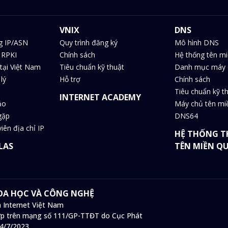
VNIX
DNS
g IP/ASN
Quy trình đăng ký
Mô hình DNS
 RPKI
Chính sách
Hệ thống tên m
tại Việt Nam
Tiêu chuẩn kỹ thuật
Danh mục máy 
lý
Hỗ trợ
Chính sách
Tiêu chuẩn kỹ t
INTERNET ACADEMY
ảo
Máy chủ tên m
gặp
DNS64
iên địa chỉ IP
HỆ THỐNG T
LAS
TÊN MIỀN Q
HOA HỌC VÀ CÔNG NGHỆ
 Internet Việt Nam
 hợp trên mạng số 111/GP-TTĐT do Cục Phát
14/7/2023