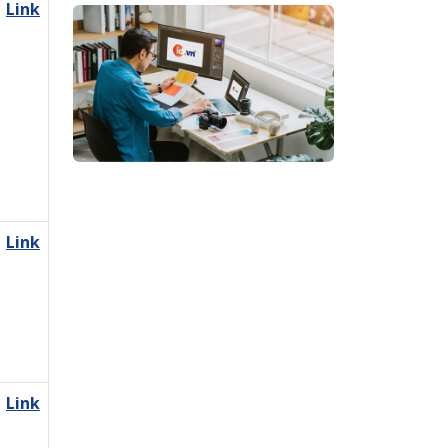
Link
Link
Link