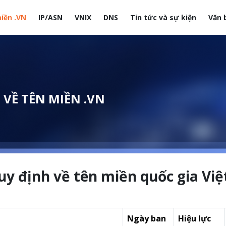
iền .VN
IP/ASN
VNIX
DNS
Tin tức và sự kiện
Văn 
site
 VỀ TÊN MIỀN .VN
uy định về tên miền quốc gia Việ
Ngày ban
Hiệu lực