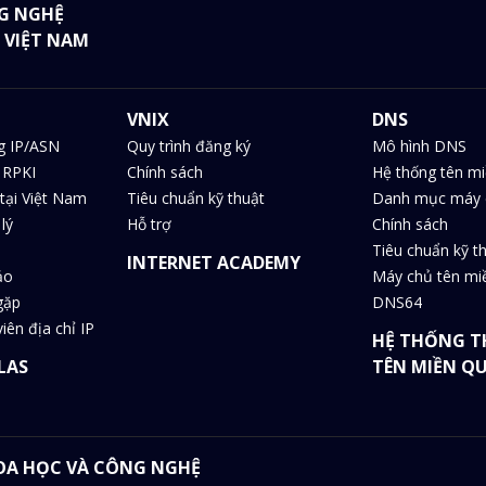
G NGHỆ
 VIỆT NAM
VNIX
DNS
g IP/ASN
Quy trình đăng ký
Mô hình DNS
 RPKI
Chính sách
Hệ thống tên m
tại Việt Nam
Tiêu chuẩn kỹ thuật
Danh mục máy 
lý
Hỗ trợ
Chính sách
Tiêu chuẩn kỹ t
INTERNET ACADEMY
ảo
Máy chủ tên m
gặp
DNS64
iên địa chỉ IP
HỆ THỐNG T
LAS
TÊN MIỀN Q
HOA HỌC VÀ CÔNG NGHỆ