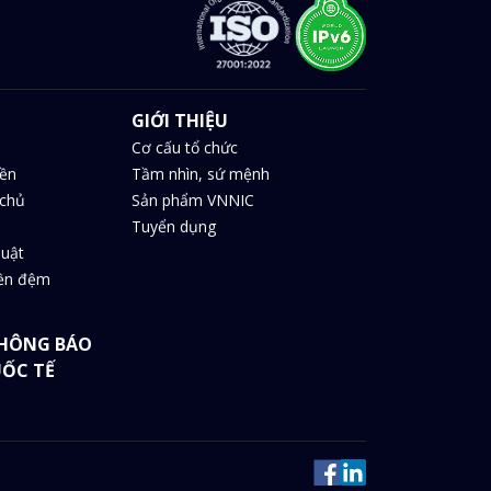
GIỚI THIỆU
Cơ cấu tổ chức
iền
Tầm nhìn, sứ mệnh
chủ
Sản phẩm VNNIC
Tuyển dụng
huật
iền đệm
HÔNG BÁO
UỐC TẾ