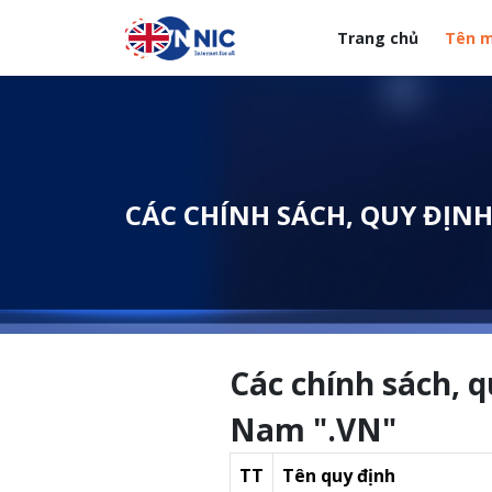
Nhảy đến nội dung
Trang chủ
Tên m
Menuheader của web
CÁC CHÍNH SÁCH, QUY ĐỊNH
Các chính sách, q
Nam ".VN"
TT
Tên quy định