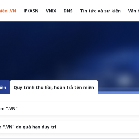
iền .VN
IP/ASN
VNIX
DNS
Tin tức và sự kiện
Văn 
site
iền
Quy trình thu hồi, hoàn trả tên miền
am ".VN"
 ".VN" do quá hạn duy trì