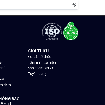
GIỚI THIỆU
Cơ cấu tổ chức
iền
Tầm nhìn, sứ mệnh
chủ
Sản phẩm VNNIC
Tuyển dụng
huật
iền đệm
HÔNG BÁO
UỐC TẾ