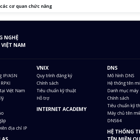
a các cơ quan chức năng
G NGHỆ
 VIỆT NAM
VNIX
DNS
g IP/ASN
Quy trình đăng ký
Mô hình DNS
 RPKI
Chính sách
Hệ thống tên m
tại Việt Nam
Tiêu chuẩn kỹ thuật
Danh mục máy 
lý
Hỗ trợ
Chính sách
Tiêu chuẩn kỹ t
INTERNET ACADEMY
ảo
Máy chủ tên m
gặp
DNS64
iên địa chỉ IP
HỆ THỐNG T
LAS
TÊN MIỀN Q