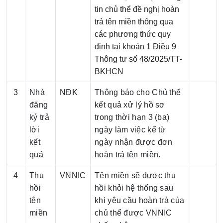
tin chủ thể đề nghị hoàn
trả tên miền thông qua
các phương thức quy
định tại khoản 1 Điều 9
Thông tư số 48/2025/TT-
BKHCN
3
Nhà
NĐK
Thông báo cho Chủ thể
đăng
kết quả xử lý hồ sơ
ký trả
trong thời hạn 3 (ba)
lời
ngày làm việc kể từ
kết
ngày nhận được đơn
quả
hoàn trả tên miền.
4
Thu
VNNIC
Tên miền sẽ được thu
hồi
hồi khỏi hệ thống sau
tên
khi yêu cầu hoàn trả của
miền
chủ thể được VNNIC