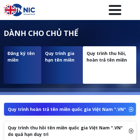
Nhảy đến nội dung
Menuheader của website
DÀNH CHO CHỦ THỂ
Đăng ký tên
Quy trình gia
Quy trình thu hồi,
miền
hạn tên miền
hoàn trả tên miền
Quy trình hoàn trả tên miền quốc gia Việt Nam ".VN"
Quy trình thu hồi tên miền quốc gia Việt Nam ".VN"
do quá hạn duy trì