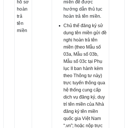
hồ sơ
miền để được
hoàn
hướng dẫn thủ tục
trả
hoàn trả tên miền.
tên
Chủ thể đăng ký sử
miền
dụng tên miền gửi đề
nghị hoàn trả tên
miền (theo Mẫu số
03a, Mẫu số 03b,
Mẫu số 03c tại Phụ
lục II ban hành kèm
theo Thông tư này)
trực tuyến thông qua
hệ thống cung cấp
dịch vụ đăng ký, duy
trì tên miền của Nhà
đăng ký tên miền
quốc gia Việt Nam
“.vn”; hoặc nộp trực