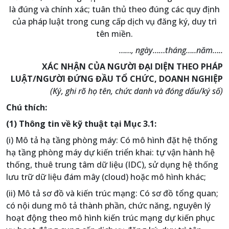
là đúng và chính xác; tuân thủ theo đúng các quy định
của pháp luật trong cung cấp dịch vụ đăng ký, duy trì
tên miền.
……, ngày……tháng…..năm…..
XÁC NHẬN CỦA NGƯỜI ĐẠI DIỆN THEO PHÁP
LUẬT/NGƯỜI ĐỨNG ĐẦU TỔ CHỨC, DOANH NGHIỆP
(Ký, ghi rõ họ tên, chức danh và đóng dấu/ký số)
Chú thích:
(1) Thông tin về kỹ thuật tại Mục 3.1:
(i) Mô tả hạ tầng phòng máy: Có mô hình đặt hệ thống
hạ tầng phòng máy dự kiến triển khai: tự vận hành hệ
thống, thuê trung tâm dữ liệu (IDC), sử dụng hệ thống
lưu trữ dữ liệu đám mây (cloud) hoặc mô hình khác;
(ii) Mô tả sơ đồ và kiến trúc mạng: Có sơ đồ tổng quan;
có nội dung mô tả thành phần, chức năng, nguyên lý
hoạt động theo mô hình kiến trúc mạng dự kiến phục