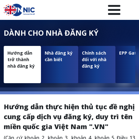
Nhảy đến nội dung
Menuheader của website
DÀNH CHO NHÀ ĐĂNG KÝ
Hướng dẫn
Nhà đăng ký
Chính sách
EPP Gat
trở thành
cần biết
đối với nhà
nhà đăng ký
đăng ký
Hướng dẫn thực hiện thủ tục đề nghị
cung cấp dịch vụ đăng ký, duy trì tên
miền quốc gia Việt Nam ".VN"
(Căn cứ khoản 2, khoản 3, khoản 4, khoản 5 Điều 13