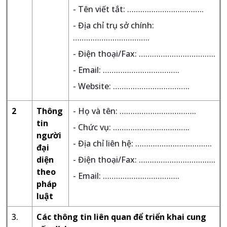
- Tên viết tắt: ……………………………..
- Địa chỉ trụ sở chính:
……………………………..
- Điện thoại/Fax: ……………………………..
- Email: ……………………………..
- Website: ……………………………..
2
Thông
- Họ và tên: ……………………………..
tin
- Chức vụ: ……………………………..
người
- Địa chỉ liên hệ: ……………………………..
đại
diện
- Điện thoại/Fax: ……………………………..
theo
- Email: ……………………………..
pháp
luật
3.
Các thông tin liên quan để triển khai cung