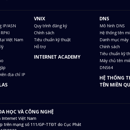
VNIX
DNS
g IP/ASN
Quy trình đăng ký
Mô hình DNS
 RPKI
Chính sách
Hệ thống tên m
tại Việt Nam
Tiêu chuẩn kỹ thuật
Danh mục máy 
lý
Hỗ trợ
Chính sách
Tiêu chuẩn kỹ t
INTERNET ACADEMY
ảo
Máy chủ tên m
gặp
DNS64
iên địa chỉ IP
HỆ THỐNG T
LAS
TÊN MIỀN Q
HOA HỌC VÀ CÔNG NGHỆ
 Internet Việt Nam
 hợp trên mạng số 111/GP-TTĐT do Cục Phát