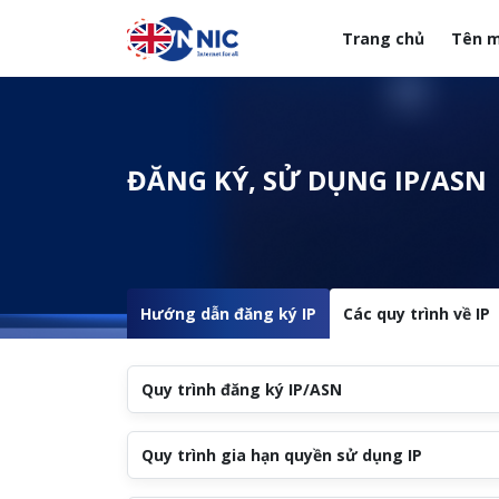
Nhảy đến nội dung
Trang chủ
Tên m
Menuheader của web
ĐĂNG KÝ, SỬ DỤNG IP/ASN
Hướng dẫn đăng ký IP
Các quy trình về IP
Quy trình đăng ký IP/ASN
Quy trình gia hạn quyền sử dụng IP