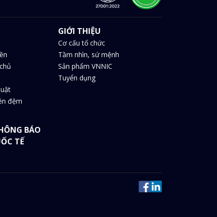
GIỚI THIỆU
Cơ cấu tổ chức
iền
Tầm nhìn, sứ mệnh
chủ
Sản phẩm VNNIC
Tuyển dụng
huật
iền đệm
HÔNG BÁO
UỐC TẾ