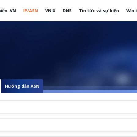
iền .VN
IP/ASN
VNIX
DNS
Tin tức và sự kiện
Văn 
site
Hướng dẫn ASN