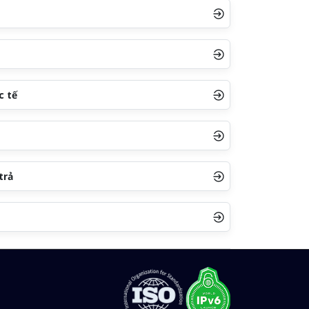
c tế
trả