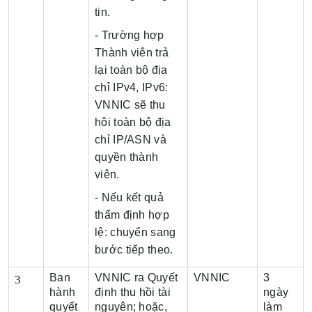
tin.
- Trường hợp
Thành viên trả
lại toàn bộ địa
chỉ IPv4, IPv6:
VNNIC sẽ thu
hôi toàn bộ địa
chỉ IP/ASN và
quyền thành
viên.
- Nếu kết quả
thẩm định hợp
lệ: chuyển sang
bước tiếp theo.
Ban
VNNIC ra Quyết
VNNIC
3
3
hành
định thu hồi tài
ngày
quyết
nguyên; hoặc,
làm