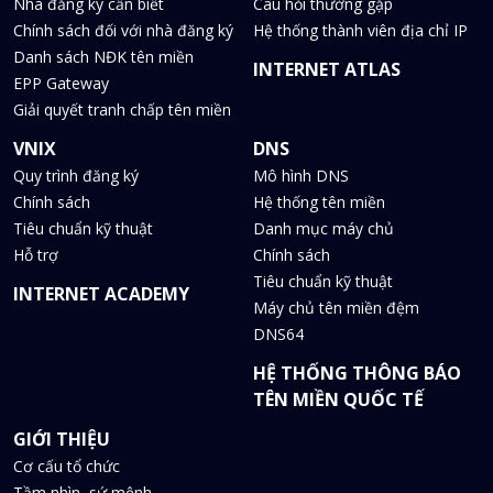
Nhà đăng ký cần biết
Câu hỏi thường gặp
Chính sách đối với nhà đăng ký
Hệ thống thành viên địa chỉ IP
Danh sách NĐK tên miền
INTERNET ATLAS
EPP Gateway
Giải quyết tranh chấp tên miền
VNIX
DNS
Quy trình đăng ký
Mô hình DNS
Chính sách
Hệ thống tên miền
Tiêu chuẩn kỹ thuật
Danh mục máy chủ
Hỗ trợ
Chính sách
Tiêu chuẩn kỹ thuật
INTERNET ACADEMY
Máy chủ tên miền đệm
DNS64
HỆ THỐNG THÔNG BÁO
TÊN MIỀN QUỐC TẾ
GIỚI THIỆU
Cơ cấu tổ chức
Tầm nhìn, sứ mệnh