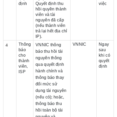
định
Quyết định thu
việc
hồi quyền thành
viên và tài
nguyên đã cấp
(nếu thành viên
trả lại hết địa chỉ
IP).
Thông
VNNIC
Ngay
4 
VNNIC thông
báo
sau
báo thu hồi tài
cho
khi có
nguyên thông
thành
quyết
qua quyết định
viên,
định
hành chính và
ISP
thông báo thay
đổi mức sử
dụng tài nguyên
(nếu có); hoặc,
thông báo thu
hồi toàn bộ tài
nguyên và