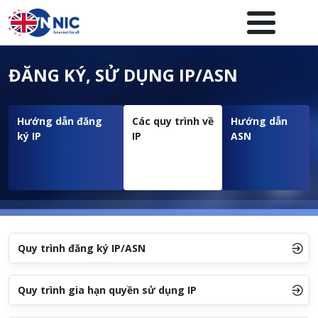
Nhảy đến nội dung
Menuheader của website
ĐĂNG KÝ, SỬ DỤNG IP/ASN
Hướng dẫn đăng
Các quy trình về
Hướng dẫn
ký IP
IP
ASN
Quy trình đăng ký IP/ASN
Quy trình gia hạn quyền sử dụng IP