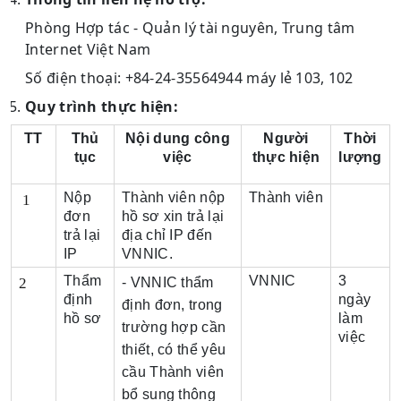
Phòng Hợp tác - Quản lý tài nguyên, Trung tâm
Internet Việt Nam
Số điện thoại: +84-24-35564944 máy lẻ 103, 102
Quy trình thực hiện:
TT
Thủ
Nội dung công
Người
Thời
tục
việc
thực hiện
lượng
Nộp
Thành viên nộp
Thành viên
 1
đơn
hồ sơ xin trả lại
trả lại
địa chỉ IP đến
IP
VNNIC.
Thẩm
VNNIC
3
2
- VNNIC thẩm
định
ngày
định đơn, trong
hồ sơ
làm
trường hợp cần
việc
thiết, có thể yêu
cầu Thành viên
bổ sung thông