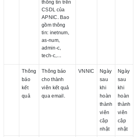
thông tin trên
CSDL của
APNIC. Bao
gồm thông
tin: inetnum,
as-num,
admin-c,
tech-c,…
Thông
Thông báo
VNNIC
Ngày
Ngày
báo
cho thành
sau
sau
kết
viên kết quả
khi
khi
quả
qua email.
hoàn
hoàn
thành
thành
viên
viên
cập
cập
nhật
nhật