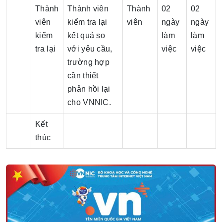
Thành
Thành viên
Thành
02
02
viên
kiểm tra lại
viên
ngày
ngày
kiểm
kết quả so
làm
làm
tra lại
với yêu cầu,
việc
việc
trường hợp
cần thiết
phản hồi lại
cho VNNIC.
Kết
thúc