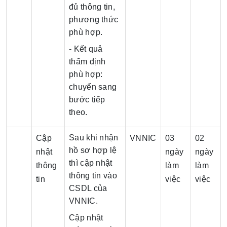
đủ thông tin,
phương thức
phù hợp.
- Kết quả
thẩm định
phù hợp:
chuyển sang
bước tiếp
theo.
Sau khi nhận
Cập
VNNIC
03
02
hồ sơ hợp lệ
nhật
ngày
ngày
thì cập nhật
thông
làm
làm
thông tin vào
tin
việc
việc
CSDL của
VNNIC.
Cập nhật