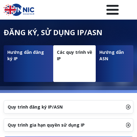
Nhảy đến nội dung
Menuheader của website
ĐĂNG KÝ, SỬ DỤNG IP/ASN
Hướng dẫn đăng
Các quy trình về
Hướng dẫn
ký IP
IP
ASN
Quy trình đăng ký IP/ASN
Quy trình gia hạn quyền sử dụng IP