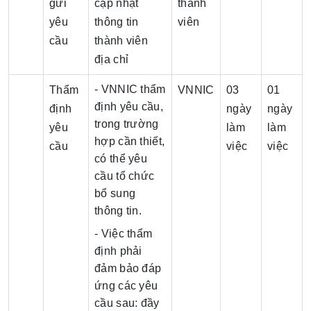
gửi
cập nhật
thành
yêu
thông tin
viên
cầu
thành viên
địa chỉ
- VNNIC thẩm
Thẩm
VNNIC
03
01
định yêu cầu,
định
ngày
ngày
trong trường
yêu
làm
làm
hợp cần thiết,
cầu
việc
việc
có thể yêu
cầu tổ chức
bổ sung
thông tin.
- Việc thẩm
định phải
đảm bảo đáp
ứng các yêu
cầu sau: đầy