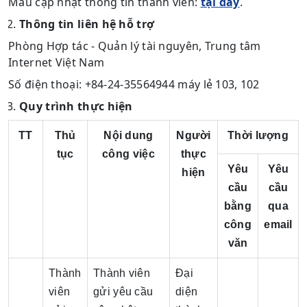
Mẫu cập nhật thông tin thành viên:
tại đây
.
Thông tin liên hệ hỗ trợ
Phòng Hợp tác - Quản lý tài nguyên, Trung tâm
Internet Việt Nam
Số điện thoại: +84-24-35564944 máy lẻ 103, 102
Quy trình thực hiện
TT
Thủ
Nội dung
Người
Thời lượng
tục
công việc
thực
Yêu
Yêu
hiện
cầu
cầu
bằng
qua
công
email
văn
Thành
Thành viên
Đại
viên
gửi yêu cầu
diện