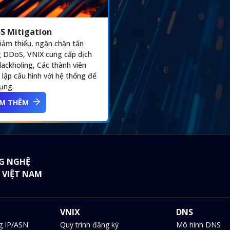
S Mitigation
iảm thiểu, ngăn chặn tấn
 DDoS, VNIX cung cấp dịch
lackholing, Các thành viên
t lập cấu hình với hệ thống để
ụng.
M THÊM
G NGHỆ
 VIỆT NAM
VNIX
DNS
g IP/ASN
Quy trình đăng ký
Mô hình DNS