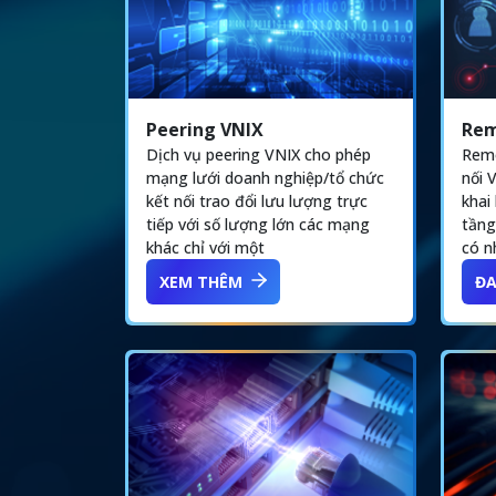
Peering VNIX
Rem
Dịch vụ peering VNIX cho phép
Remo
mạng lưới doanh nghiệp/tổ chức
nối 
kết nối trao đổi lưu lượng trực
khai
tiếp với số lượng lớn các mạng
tầng
khác chỉ với một
có n
XEM THÊM
ĐA