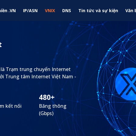
iền .VN
IP/ASN
VNIX
DNS
Tin tức và sự kiện
Văn 
t
 là Trạm trung chuyển Internet
ởi Trung tâm Internet Việt Nam -
480+
m kết nối
Băng thông
(Gbps)