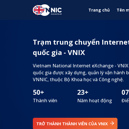
Nhảy đến nội dung
Trang chủ
Tên m
Trạm trung chuyển Interne
quốc gia - VNIX
Vietnam National Internet eXchange - VNIX
quốc gia được xây dựng, quản lý vận hành b
VNNIC, thuộc Bộ Khoa học và Công nghệ.
50+
23+
07
Thành viên
Năm hoạt động
Điể
TRỞ THÀNH THÀNH VIÊN CỦA VNIX