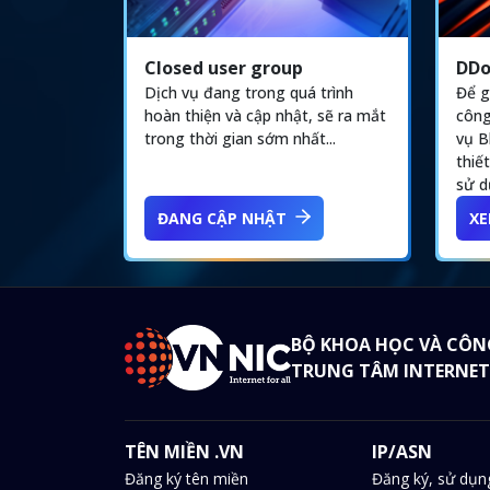
DDo
Closed user group
Để g
Dịch vụ đang trong quá trình
công
hoàn thiện và cập nhật, sẽ ra mắt
vụ B
trong thời gian sớm nhất...
thiế
sử d
ĐANG CẬP NHẬT
XE
BỘ KHOA HỌC VÀ CÔN
TRUNG TÂM INTERNET
TÊN MIỀN .VN
IP/ASN
Đăng ký tên miền
Đăng ký, sử dụn