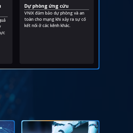
ụ
Dự phòng ứng cứu
VNIX đảm bảo dự phòng và an
.
toàn cho mạng khi xảy ra sự cố
quả
kết nối ở các kênh khác.
y
rực