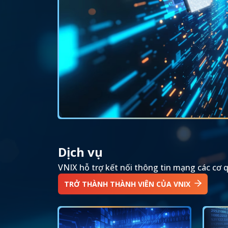
Dịch vụ
VNIX hỗ trợ kết nối thông tin mạng các cơ 
TRỞ THÀNH THÀNH VIÊN CỦA VNIX