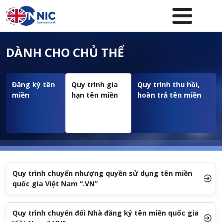
Nhảy đến nội dung
Menuheader của website
DÀNH CHO CHỦ THỂ
Đăng ký tên
Quy trình gia
Quy trình thu hồi,
miền
hạn tên miền
hoàn trả tên miền
Quy trình chuyển nhượng quyền sử dụng tên miền
quốc gia Việt Nam “.VN”
Quy trình chuyển đổi Nhà đăng ký tên miền quốc gia