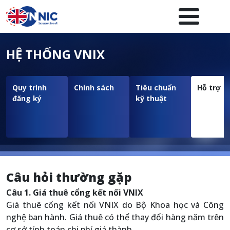
Nhảy đến nội dung
Menuheader của website
HỆ THỐNG VNIX
Quy trình
Chính sách
Tiêu chuẩn
Hỗ trợ
đăng ký
kỹ thuật
Câu hỏi thường gặp
Câu 1. Giá thuê cổng kết nối VNIX
Giá thuê cổng kết nối VNIX do Bộ Khoa học và Công
nghệ ban hành. Giá thuê có thể thay đổi hàng năm trên
cơ sở tính toán chi phí giá thành.