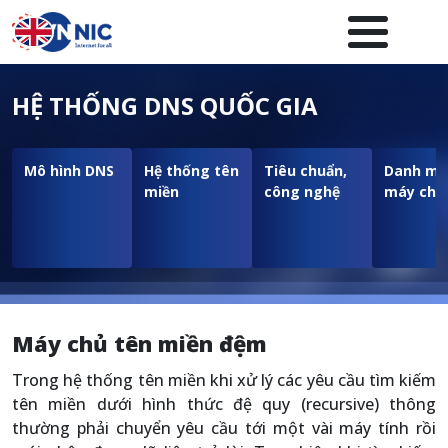
Nhảy đến nội dung
Menuheader của website
HỆ THỐNG DNS QUỐC GIA
Mô hình DNS
Hệ thống tên
Tiêu chuẩn,
Danh mụ
miền
công nghệ
máy chủ
Máy chủ tên miền đệm
Trong hệ thống tên miền khi xử lý các yêu cầu tìm kiếm
tên miền dưới hình thức đệ quy (recursive) thông
thường phải chuyển yêu cầu tới một vài máy tính rồi