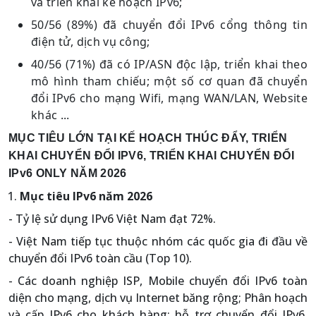
và triển khai kế hoạch IPv6;
50/56 (89%) đã chuyển đổi IPv6 cổng thông tin
điện tử, dịch vụ công;
40/56 (71%) đã có IP/ASN độc lập, triển khai theo
mô hình tham chiếu; một số cơ quan đã chuyển
đổi IPv6 cho mạng Wifi, mạng WAN/LAN, Website
khác ...
MỤC TIÊU LỚN TẠI KẾ HOẠCH THÚC ĐẨY, TRIỂN
KHAI CHUYỂN ĐỔI IPV6, TRIỂN KHAI CHUYỂN ĐỔI
IPv6 ONLY NĂM 2026
Mục tiêu IPv6 năm 2026
- Tỷ lệ sử dụng IPv6 Việt Nam đạt 72%.
- Việt Nam tiếp tục thuộc nhóm các quốc gia đi đầu về
chuyển đổi IPv6 toàn cầu (Top 10).
- Các doanh nghiệp ISP, Mobile chuyển đổi IPv6 toàn
diện cho mạng, dịch vụ Internet băng rộng; Phân hoạch
và cấp IPv6 cho khách hàng; hỗ trợ chuyển đổi IPv6,