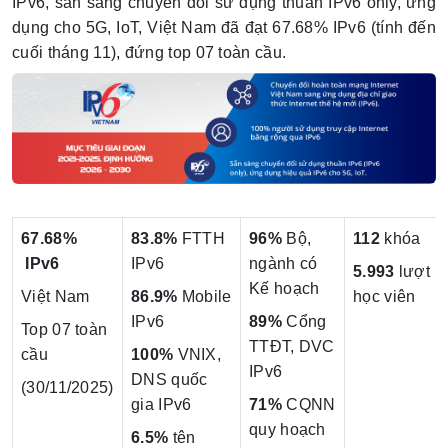
IPv6, sẵn sàng chuyển đổi sử dụng thuần IPv6 only, ứng
dụng cho 5G, IoT, Việt Nam đã đạt 67.68% IPv6 (tính đến
cuối tháng 11), đứng top 07 toàn cầu.
67.68%
83.8%
FTTH
96%
Bộ,
112
khóa
IPv6
IPv6
ngành có
5.993
lượt
Kế hoạch
Việt Nam
86.9%
Mobile
học viên
IPv6
89%
Cổng
Top 07 toàn
TTĐT, DVC
cầu
100%
VNIX,
IPv6
DNS quốc
(30/11/2025)
gia IPv6
71%
CQNN
quy hoạch
6.5%
tên