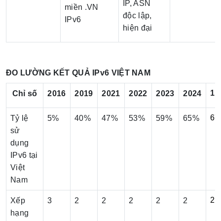
IP, ASN
miền .VN
độc lập,
IPv6
hiện đại
ĐO LƯỜNG KẾT QUẢ IPv6 VIỆT NAM
11
Chỉ số
2016
2019
2021
2022
2023
2024
67
Tỷ lệ
5%
40%
47%
53%
59%
65%
sử
dụng
IPv6 tại
Việt
Nam
2
Xếp
3
2
2
2
2
2
hạng