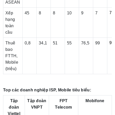
ASEAN
7
Xếp
45
8
8
10
9
7
hạng
toàn
cầu
99
Thuê
0,8
34,1
51
55
76,5
99
bao
FTTH,
Mobile
(triệu)
Top các doanh nghiệp ISP, Mobile tiêu biểu:
Tập
Tập đoàn
FPT
Mobifone
đoàn
VNPT
Telecom
Viettel