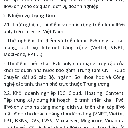
IPv6 only cho cơ quan, đơn vị, doanh nghiệp.
Nhiệm vụ trọng tâm
2.1. Thử nghiệm, thí điểm và nhân rộng triển khai IPv6
only trên Internet Việt Nam
- Thử nghiệm, thí điểm và triển khai IPv6 only tại các
mạng, dịch vụ Internet băng rộng (Viettel, VNPT,
MobiFone, FPT …).
- Thí điểm triển khai IPv6 only cho mạng truy cập của
khối cơ quan nhà nước bao gồm Trung tâm CNTT/Cục
Chuyển đổi số các Bộ, ngành, Sở Khoa học và Công
nghệ các tỉnh, thành phố trực thuộc Trung ương.
2.2. Khối doanh nghiệp IDC, Cloud, Hosting, Content:
Tập trung xây dựng kế hoạch, lộ trình triển khai IPv6,
IPv6 only cho hạ tầng mạng, dịch vụ; triển khai cấp IPv6
mặc định cho khách hàng cloud/hosting (VNPT, Viettel,
FPT, BKNS, DVS, LVSS, Maxserver, Megacore, Vinadata
…); Chuyển đổi IPv6 và duy trì IPv6 cho các báo điện tử,