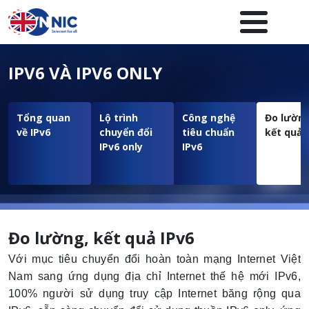
Nhảy đến nội dung
Menuheader của website
IPV6 VÀ IPV6 ONLY
Tổng quan
Lộ trình
Công nghệ
Đo lường
về IPv6
chuyển đổi
tiêu chuẩn
kết quả 
IPv6 only
IPv6
Đo lường, kết quả IPv6
Với mục tiêu chuyển đổi hoàn toàn mạng Internet Việt
Nam sang ứng dụng địa chỉ Internet thế hệ mới IPv6,
100% người sử dụng truy cập Internet băng rộng qua