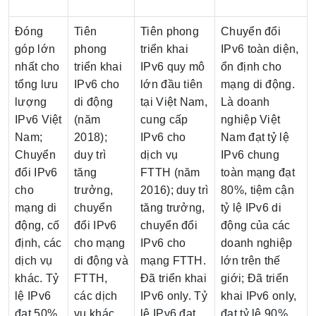
Đóng
Tiên
Tiên phong
Chuyển đổi
góp lớn
phong
triển khai
IPv6 toàn diện,
nhất cho
triển khai
IPv6 quy mô
ổn định cho
tổng lưu
IPv6 cho
lớn đầu tiên
mạng di động.
lượng
di động
tại Việt Nam,
Là doanh
IPv6 Việt
(năm
cung cấp
nghiệp Việt
Nam;
2018);
IPv6 cho
Nam đạt tỷ lệ
Chuyển
duy trì
dịch vụ
IPv6 chung
đổi IPv6
tăng
FTTH (năm
toàn mạng đạt
cho
trưởng,
2016); duy trì
80%, tiệm cận
mạng di
chuyển
tăng trưởng,
tỷ lệ IPv6 di
động, cố
đổi IPv6
chuyển đổi
động của các
định, các
cho mạng
IPv6 cho
doanh nghiệp
dịch vụ
di động và
mạng FTTH.
lớn trên thế
khác. Tỷ
FTTH,
Đã triển khai
giới; Đã triển
lệ IPv6
các dịch
IPv6 only. Tỷ
khai IPv6 only,
đạt 50%
vụ khác.
lệ IPv6 đạt
đạt tỷ lệ 90%