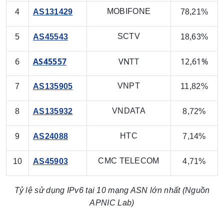
MOBIFONE
4
AS131429
78,21%
SCTV
5
AS45543
18,63%
6
AS45557
VNTT
12,61%
VNPT
7
AS135905
11,82%
VNDATA
8
AS135932
8,72%
HTC
9
AS24088
7,14%
CMC TELECOM
10
AS45903
4,71%
Tỷ lệ sử dụng IPv6 tại 10 mạng ASN lớn nhất (Nguồn
APNIC Lab)