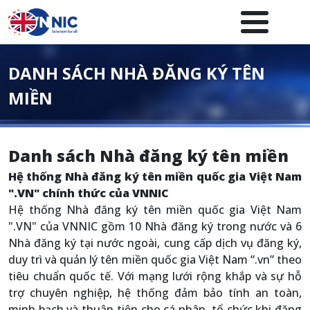
Nhảy đến nội dung
Menuheader của website
DANH SÁCH NHÀ ĐĂNG KÝ TÊN
MIỀN
Danh sách Nhà đăng ký tên miền
Hệ thống Nhà đăng ký tên miền quốc gia Việt Nam
".VN" chính thức của VNNIC
Hệ thống Nhà đăng ký tên miền quốc gia Việt Nam
".VN" của VNNIC gồm 10 Nhà đăng ký trong nước và 6
Nhà đăng ký tại nước ngoài, cung cấp dịch vụ đăng ký,
duy trì và quản lý tên miền quốc gia Việt Nam “.vn” theo
tiêu chuẩn quốc tế. Với mạng lưới rộng khắp và sự hỗ
trợ chuyên nghiệp, hệ thống đảm bảo tính an toàn,
minh bạch và thuận tiện cho cá nhân, tổ chức khi đăng