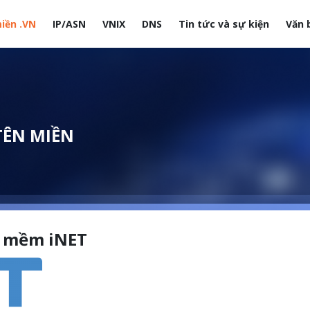
iền .VN
IP/ASN
VNIX
DNS
Tin tức và sự kiện
Văn 
site
TÊN MIỀN
 mềm iNET