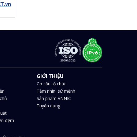
ET.vn
GIỚI THIỆU
Cơ cấu tổ chức
iền
Tầm nhìn, sứ mệnh
chủ
Sản phẩm VNNIC
Tuyển dụng
huật
iền đệm