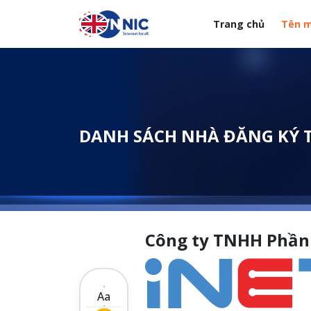
Nhảy đến nội dung
Trang chủ
Tên m
Menuheader của web
DANH SÁCH NHÀ ĐĂNG KÝ 
Công ty TNHH Phần
Aa