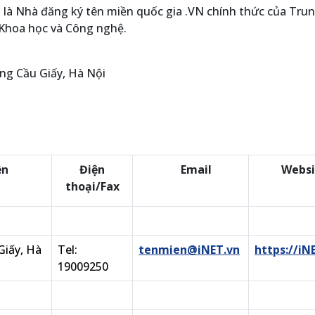
à Nhà đăng ký tên miền quốc gia .VN chính thức của Tru
 Khoa học và Công nghệ.
ờng Cầu Giấy, Hà Nội
ền
Điện
Email
Websi
thoại/Fax
Giấy, Hà
Tel:
tenmien@iNET.vn
https://iN
19009250