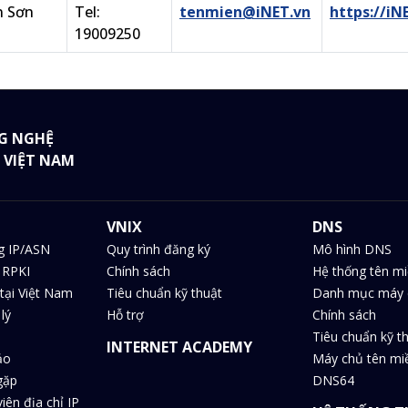
n Sơn
Tel:
tenmien@iNET.vn
https://iN
19009250
G NGHỆ
 VIỆT NAM
VNIX
DNS
g IP/ASN
Quy trình đăng ký
Mô hình DNS
 RPKI
Chính sách
Hệ thống tên m
tại Việt Nam
Tiêu chuẩn kỹ thuật
Danh mục máy 
lý
Hỗ trợ
Chính sách
Tiêu chuẩn kỹ t
INTERNET ACADEMY
ảo
Máy chủ tên m
gặp
DNS64
iên địa chỉ IP