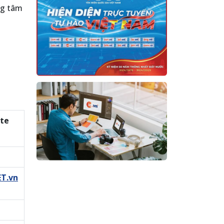
ng tâm
te
ET.vn