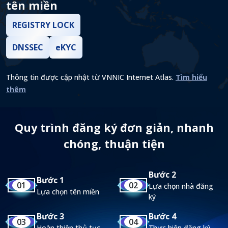
tên miền
REGISTRY LOCK
DNSSEC
eKYC
Thông tin được cập nhật từ VNNIC Internet Atlas.
Tìm hiểu
thêm
Quy trình đăng ký đơn giản, nhanh
chóng, thuận tiện
Bước 2
Bước 1
01
02
Lựa chọn nhà đăng
Lựa chọn tên miền
ký
Bước 3
Bước 4
03
04
Hoàn thiện thủ tục
Thực hiện đăng ký