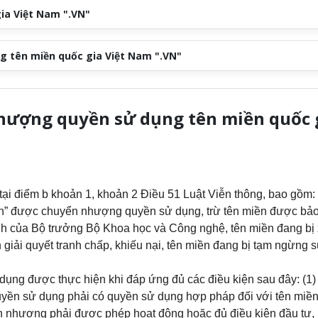
gia Việt Nam ".VN"
ng tên miền quốc gia Việt Nam ".VN"
hượng quyền sử dụng tên miền quốc 
 tại điểm b khoản 1, khoản 2 Điều 51 Luật Viễn thông, bao gồm:
vn” được chuyển nhượng quyền sử dụng, trừ tên miền được bảo
nh của Bộ trưởng Bộ Khoa học và Công nghệ, tên miền đang bị 
 giải quyết tranh chấp, khiếu nại, tên miền đang bị tạm ngừng 
ụng được thực hiện khi đáp ứng đủ các điều kiện sau đây: (1)
ền sử dụng phải có quyền sử dụng hợp pháp đối với tên miền
n nhượng phải được phép hoạt động hoặc đủ điều kiện đầu tư, 