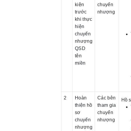
kiện
chuyển
trước
nhượng
khi thực
hiện
chuyển
nhượng
QSD
tên
miền
2
Hoàn
Các bên
Hồ s
thiện hồ
tham gia
sơ
chuyển
chuyển
nhượng
nhượng