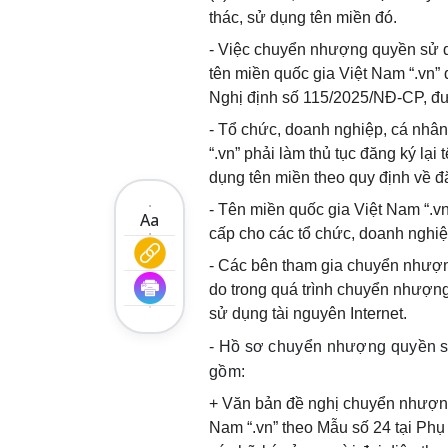
thác, sử dụng tên miền đó.
- Việc chuyển nhượng quyền sử d
tên miền quốc gia Việt Nam “.vn” đ
Nghị định số 115/2025/NĐ-CP, đư
- Tổ chức, doanh nghiệp, cá nhâ
“.vn” phải làm thủ tục đăng ký lại
dụng tên miền theo quy định về đă
- Tên miền quốc gia Việt Nam “.
Aa
cấp cho các tổ chức, doanh nghi
- Các bên tham gia chuyển nhượn
do trong quá trình chuyển nhượng
sử dụng tài nguyên Internet.
- Hồ sơ chuyển nhượng quyền sử
gồm:
+ Văn bản đề nghị chuyển nhượn
Nam “.vn” theo Mẫu số 24 tại Ph