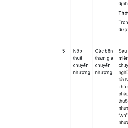
địn
Thờ
Tron
được
5
Nộp
Các bên
Sau 
thuế
tham gia
miền
chuyển
chuyển
chuy
nhượng
nhượng
nghĩ
tới 
chứn
pháp
thuộ
nhượ
“.vn
nhượ