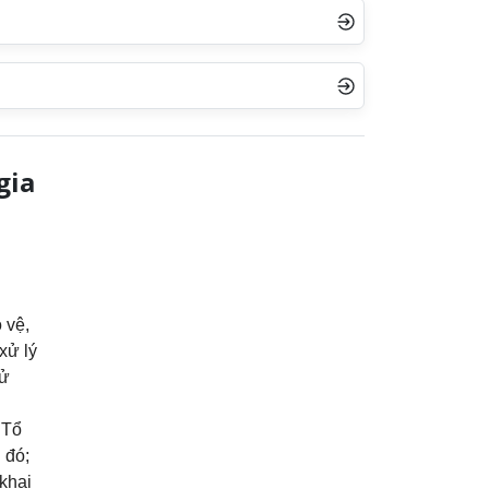
gia
 vệ,
xử lý
sử
 Tổ
 đó;
khai