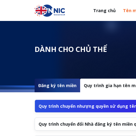
Nhảy đến nội dung
Trang chủ
Tên m
Menuheader của web
DÀNH CHO CHỦ THỂ
Đăng ký tên miền
Quy trình gia hạn tên m
Quy trình chuyển nhượng quyền sử dụng tên
Quy trình chuyển đổi Nhà đăng ký tên miền 