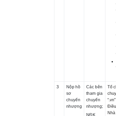
3
Nộp hồ
Các bên
Tổ c
sơ
tham gia
chuy
chuyển
chuyển
“.vn
nhượng
nhượng;
Điều
Nhà 
NĐK