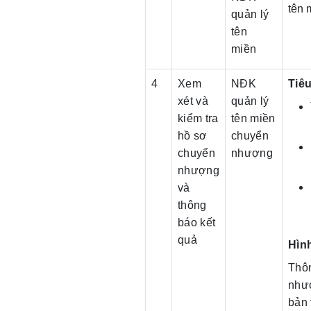
tên 
quản lý
tên
miền
4
Xem
NĐK
Tiêu
xét và
quản lý
kiểm tra
tên miền
hồ sơ
chuyển
chuyển
nhượng
nhượng
và
thông
báo kết
quả
Hìn
Thôn
như
bản 