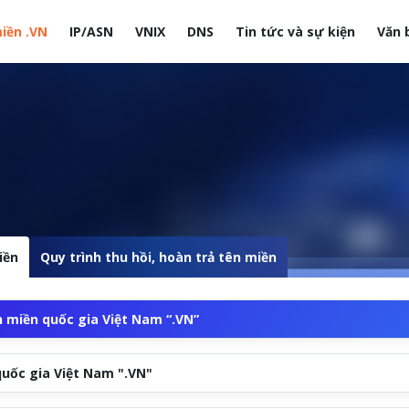
iền .VN
IP/ASN
VNIX
DNS
Tin tức và sự kiện
Văn 
site
iền
Quy trình thu hồi, hoàn trả tên miền
 miền quốc gia Việt Nam “.VN”
quốc gia Việt Nam ".VN"