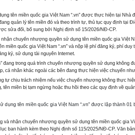
ụng tên miền quốc gia Việt Nam “.vn” được thực hiện tại Nhà 
ang quản lý tên miền đó và theo trình tự, thủ tục quy định tại Đ
ợc sửa đổi, bổ sung bởi Nghị định số 15/2026/NĐ-CP.
n nhận chuyển nhượng quyền sử dụng tên miền quốc gia Việt 
 tên miền quốc gia Việt Nam “.vn” và nộp lệ phí đăng ký, phí duy t
ng ký, sử dụng tài nguyên Internet.
vn” đang trong quá trình chuyển nhượng quyền sử dụng không 
ệp, cá nhân khác ngoài các bên đang thực hiện việc chuyển nh
g tự chịu trách nhiệm nếu việc chuyển nhượng không thực hi
, tên miền bị tạm ngừng hoặc thu hồi theo các quy định về quản
 dụng tên miền quốc gia Việt Nam “.vn” được lập thành 01 
g và nhận chuyển nhượng quyền sử dụng tên miền quốc gia Vi
ụ lục ban hành kèm theo Nghị định số 115/2025/NĐ-CP. Văn bản