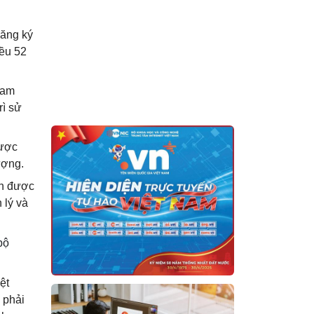
đăng ký
iều 52
Nam
rì sử
được
ượng.
ện được
 lý và
bộ
ệt
 phải