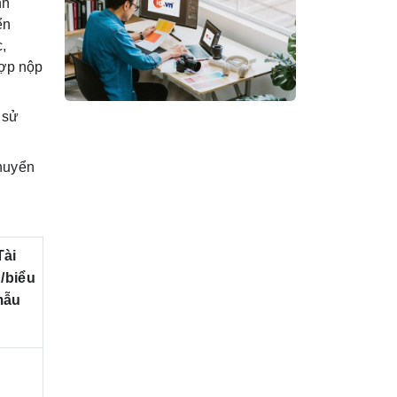
nh
ển
,
hợp nộp
 sử
huyển
Tài
u/biểu
mẫu