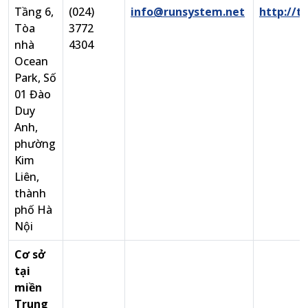
Tầng 6,
(024)
info@runsystem.net
http://t
Tòa
3772
nhà
4304
Ocean
Park, Số
01 Đào
Duy
Anh,
phường
Kim
Liên,
thành
phố Hà
Nội
Cơ sở
tại
miền
Trung