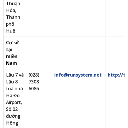
Thuận
Hóa,
Thành
phố
Huế
Cơ sở
tại
miền
Nam
Lầu 7 và
(028)
info@runsystem.net
http://t
Lầu 8
7308
toà nhà
6086
Hà Đô
Airport,
Số 02
đường
Hồng