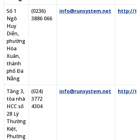
Số 1
(0236)
info@runsystem.net
http://t
Ngô
3886 066
Huy
Diễn,
phường
Hòa
Xuân,
thành
phố Đà
Nẵng
Tầng 3,
(024)
info@runsystem.net
http://t
tòa nhà
3772
HCC số
4304
28 Lý
Thường
Kiệt,
Phường