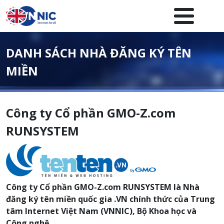
Nhảy đến nội dung
Menuheader của website
DANH SÁCH NHÀ ĐĂNG KÝ TÊN
MIỀN
Công ty Cổ phần GMO-Z.com
RUNSYSTEM
Công ty Cổ phần GMO-Z.com RUNSYSTEM là Nhà
đăng ký tên miền quốc gia .VN chính thức của Trung
tâm Internet Việt Nam (VNNIC), Bộ Khoa học và
Công nghệ.