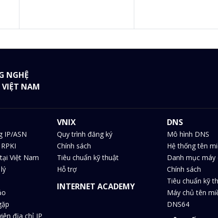
G NGHỆ
 VIỆT NAM
VNIX
DNS
g IP/ASN
Quy trình đăng ký
Mô hình DNS
 RPKI
Chính sách
Hệ thống tên m
tại Việt Nam
Tiêu chuẩn kỹ thuật
Danh mục máy 
lý
Hỗ trợ
Chính sách
Tiêu chuẩn kỹ t
INTERNET ACADEMY
ảo
Máy chủ tên m
gặp
DNS64
iên địa chỉ IP