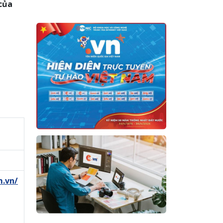
của
m.vn/