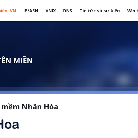
iền .VN
IP/ASN
VNIX
DNS
Tin tức và sự kiện
Văn 
site
TÊN MIỀN
n mềm Nhân Hòa