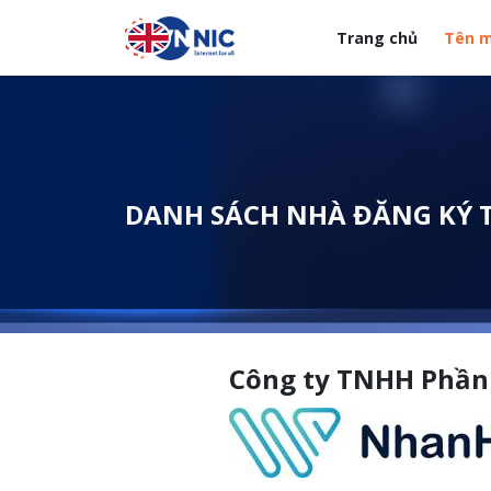
Nhảy đến nội dung
Trang chủ
Tên m
Menuheader của web
DANH SÁCH NHÀ ĐĂNG KÝ 
Công ty TNHH Phầ