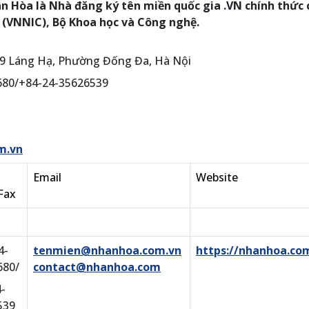
Hòa là Nhà đăng ký tên miền quốc gia .VN chính thức 
(VNNIC), Bộ Khoa học và Công nghệ.
- 99 Láng Hạ, Phường Đống Đa, Hà Nội
6680/+84-24-35626539
m.vn
Email
Website
Fax
4-
tenmien@nhanhoa.com.vn
https://nhanhoa.co
680/
contact@nhanhoa.com
-
539