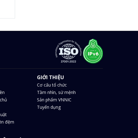
GIỚI THIỆU
Cơ cấu tổ chức
iền
Tầm nhìn, sứ mệnh
chủ
Sản phẩm VNNIC
Tuyển dụng
huật
iền đệm