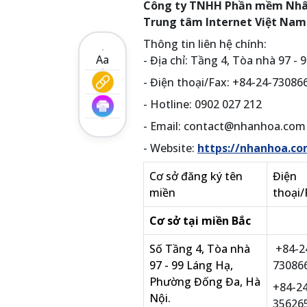
Công ty TNHH Phần mềm Nhân 
Trung tâm Internet Việt Nam 
Thông tin liên hệ chính:
Aa
- Địa chỉ: Tầng 4, Tòa nhà 97 
- Điện thoại/Fax: +84-24-7308
- Hotline: 0902 027 212
- Email: contact@nhanhoa.com
- Website:
https://nhanhoa.co
Cơ sở đăng ký tên
Điện
miền
thoại/
Cơ sở tại miền Bắc
Số Tầng 4, Tòa nhà
+84-2
97 - 99 Láng Hạ,
73086
Phường Đống Đa, Hà
+84-24
Nội.
35626