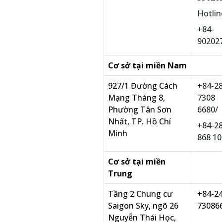
Hotlin
+84-
90202
Cơ sở tại miền Nam
927/1 Đường Cách
+84-28
Mạng Tháng 8,
7308
Phường Tân Sơn
6680/
Nhất, TP. Hồ Chí
+84-2
Minh
868 1
Cơ sở tại miền
Trung
Tầng 2 Chung cư
+84-24
Saigon Sky, ngõ 26
73086
Nguyễn Thái Học,