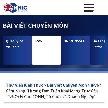
Nhảy đến nội dung
Menuheader của website
BÀI VIẾT CHUYÊN MÔN
Quản lý tài
IPv6
DNS/DNSSEC
Hạ tầng
nguyên
mạng
Breadcrumb
Thư Viện Kiến Thức
>
Bài Viết Chuyên Môn
>
IPv6
>
Cẩm Nang "Hướng Dẫn Triển Khai Mạng Truy Cập
IPv6 Only Cho CQNN, Tổ Chức và Doanh Nghiệp"