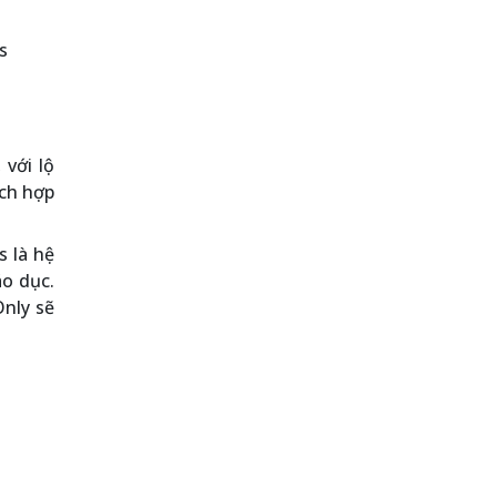
s
với lộ
ích hợp
s là hệ
áo dục.
nly sẽ