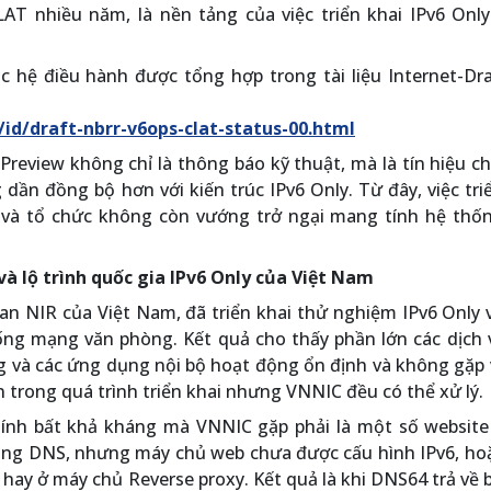
LAT nhiều năm, là nền tảng của việc triển khai IPv6 Onl
c hệ điều hành được tổng hợp trong tài liệu Internet-Dr
/id/draft-nbrr-v6ops-clat-status-00.html
review không chỉ là thông báo kỹ thuật, mà là tín hiệu c
 dần đồng bộ hơn với kiến trúc IPv6 Only. Từ đây, việc tri
 và tổ chức không còn vướng trở ngại mang tính hệ thố
và lộ trình quốc gia IPv6 Only của Việt Nam
n NIR của Việt Nam, đã triển khai thử nghiệm IPv6 Only v
g mạng văn phòng. Kết quả cho thấy phần lớn các dịch 
g và các ứng dụng nội bộ hoạt động ổn định và không gặp
n trong quá trình triển khai nhưng VNNIC đều có thể xử lý.
ính bất khả kháng mà VNNIC gặp phải là một số website
ong DNS, nhưng máy chủ web chưa được cấu hình IPv6, hoặ
 hay ở máy chủ Reverse proxy. Kết quả là khi DNS64 trả về 