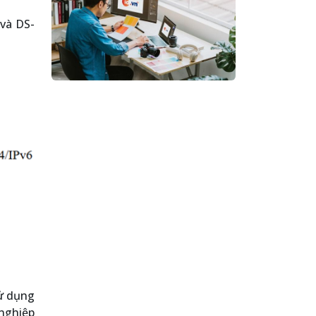
và DS-
sử dụng
nghiệp