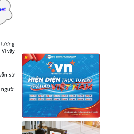
ố lượng
 Vì vậy
vẫn sử
o người