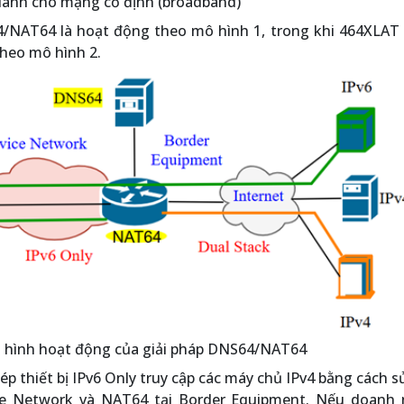
dành cho mạng cố định (broadband)
4/NAT64 là hoạt động theo mô hình 1, trong khi 464XLAT 
heo mô hình 2.
ô hình hoạt động của giải pháp DNS64/NAT64
 thiết bị IPv6 Only truy cập các máy chủ IPv4 bằng cách 
ce Network và NAT64 tại Border Equipment. Nếu doanh 