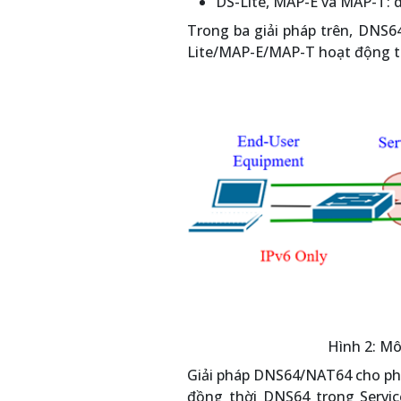
DS-Lite, MAP-E và MAP-T: 
Trong ba giải pháp trên, DNS6
Lite/MAP-E/MAP-T hoạt động t
Hình 2: M
Giải pháp DNS64/NAT64 cho phép
đồng thời DNS64 trong Servi