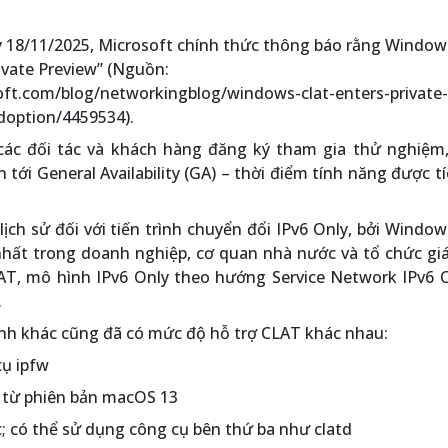
 18/11/2025, Microsoft chính thức thông báo rằng Window
ivate Preview” (Nguồn:
ft.com/blog/networkingblog/windows-clat-enters-private-
doption/4459534).
các đối tác và khách hàng đăng ký tham gia thử nghiệm, 
n tới General Availability (GA) – thời điểm tính năng được t
ch sử đối với tiến trình chuyển đổi IPv6 Only, bởi Window
nhất trong doanh nghiệp, cơ quan nhà nước và tổ chức gi
AT, mô hình IPv6 Only theo hướng Service Network IPv6 O
.
nh khác cũng đã có mức độ hỗ trợ CLAT khác nhau:
cụ ipfw
 từ phiên bản macOS 13
c; có thể sử dụng công cụ bên thứ ba như clatd