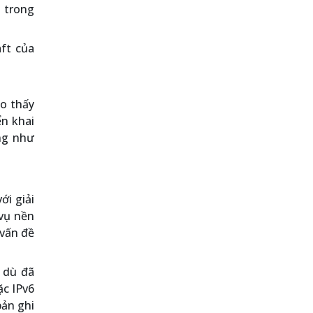
y trong
aft của
ho thấy
ển khai
ng như
ới giải
vụ nền
 vấn đề
 dù đã
c IPv6
bản ghi