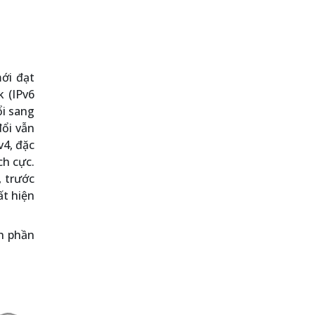
ới đạt
k (IPv6
ổi sang
đổi vẫn
v4, đặc
ch cực.
, trước
ất hiện
h phần