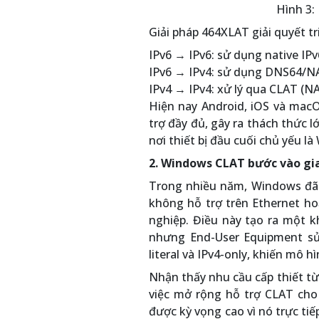
Hình 3:
Giải pháp 464XLAT giải quyết tri
IPv6 → IPv6: sử dụng native IPv
IPv6 → IPv4: sử dụng DNS64/N
IPv4 → IPv4: xử lý qua CLAT (N
Hiện nay Android, iOS và mac
trợ đầy đủ, gây ra thách thức l
nơi thiết bị đầu cuối chủ yếu l
2. Windows CLAT bước vào gia
Trong nhiều năm, Windows đã hỗ
không hỗ trợ trên Ethernet hoặ
nghiệp. Điều này tạo ra một k
nhưng End-User Equipment sử
literal và IPv4-only, khiến mô h
Nhận thấy nhu cầu cấp thiết từ
việc mở rộng hỗ trợ CLAT cho 
được kỳ vọng cao vì nó trực ti