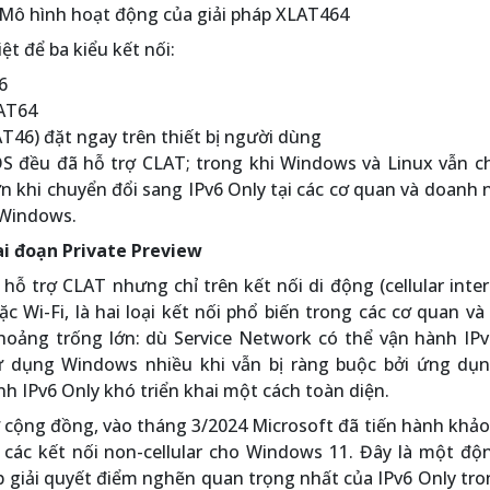
 Mô hình hoạt động của giải pháp XLAT464
ệt để ba kiểu kết nối:
6
AT64
AT46) đặt ngay trên thiết bị người dùng
OS đều đã hỗ trợ CLAT; trong khi Windows và Linux vẫn c
ớn khi chuyển đổi sang IPv6 Only tại các cơ quan và doanh 
à Windows.
i đoạn Private Preview
 trợ CLAT nhưng chỉ trên kết nối di động (cellular inter
c Wi-Fi, là hai loại kết nối phổ biến trong các cơ quan v
hoảng trống lớn: dù Service Network có thể vận hành IPv
 dụng Windows nhiều khi vẫn bị ràng buộc bởi ứng dụn
ình IPv6 Only khó triển khai một cách toàn diện.
 cộng đồng, vào tháng 3/2024 Microsoft đã tiến hành khảo
các kết nối non-cellular cho Windows 11. Đây là một độn
ếp giải quyết điểm nghẽn quan trọng nhất của IPv6 Only tr