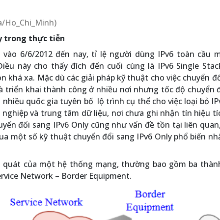
ia/Ho_Chi_Minh)
y trong thực tiễn
 vào 6/6/2012 đến nay, tỉ lệ người dùng IPv6 toàn cầu m
Điều này cho thấy đích đến cuối cùng là IPv6 Single Stac
n khá xa. Mặc dù các giải pháp kỹ thuật cho việc chuyển đ
à triển khai thành công ở nhiều nơi nhưng tốc độ chuyển 
hiều quốc gia tuyên bố lộ trình cụ thể cho việc loại bỏ IP
nghiệp và trung tâm dữ liệu, nơi chưa ghi nhận tín hiệu tí
uyển đổi sang IPv6 Only cũng như vấn đề tồn tại liên quan
ua một số kỹ thuật chuyển đổi sang IPv6 Only phổ biến nh
ng quát của một hệ thống mạng, thường bao gồm ba thàn
ervice Network – Border Equipment.