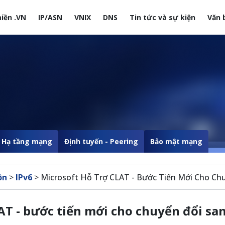
iền .VN
IP/ASN
VNIX
DNS
Tin tức và sự kiện
Văn 
site
Hạ tầng mạng
Định tuyến - Peering
Bảo mật mạng
ôn
>
IPv6
>
Microsoft Hỗ Trợ CLAT - Bước Tiến Mới Cho Chu
AT - bước tiến mới cho chuyển đổi sa