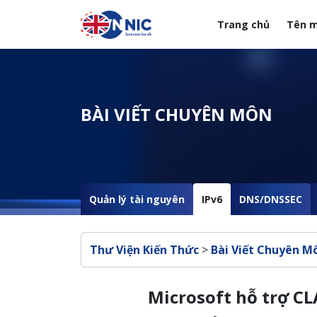
Nhảy đến nội dung
Trang chủ
Tên m
Menuheader của web
BÀI VIẾT CHUYÊN MÔN
Quản lý tài nguyên
IPv6
DNS/DNSSEC
Breadcrumb
Thư Viện Kiến Thức
>
Bài Viết Chuyên M
Microsoft hỗ trợ CL