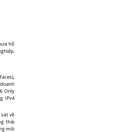
hưa hỗ
nghiệp,
faces),
à doanh
6 Only
g IPv4
 sát về
g thái
ong môi