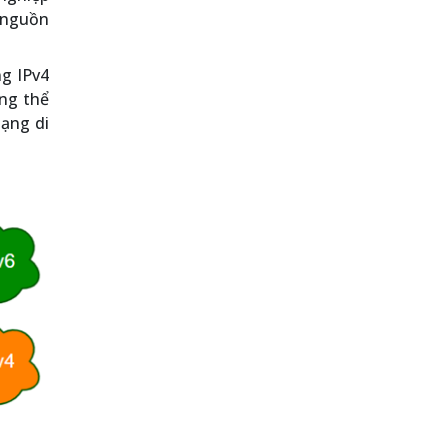
 nguồn
ng IPv4
ông thể
mạng di