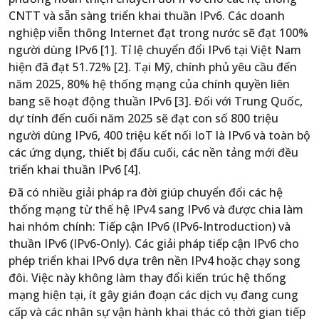
CNTT và sẵn sàng triển khai thuần IPv6. Các doanh
nghiệp viễn thông Internet đạt trong nước sẽ đạt 100%
người dùng IPv6 [1]. Tỉ lệ chuyển đổi IPv6 tại Việt Nam
hiện đã đạt 51.72% [2]. Tại Mỹ, chính phủ yêu cầu đến
năm 2025, 80% hệ thống mạng của chính quyền liên
bang sẽ hoạt động thuần IPv6 [3]. Đối với Trung Quốc,
dự tính đến cuối năm 2025 sẽ đạt con số 800 triệu
người dùng IPv6, 400 triệu kết nối IoT là IPv6 và toàn bộ
các ứng dụng, thiết bị đấu cuối, các nền tảng mới đều
triển khai thuần IPv6 [4].
Đã có nhiều giải pháp ra đời giúp chuyển đổi các hệ
thống mạng từ thế hệ IPv4 sang IPv6 và được chia làm
hai nhóm chính: Tiếp cận IPv6 (IPv6-Introduction) và
thuần IPv6 (IPv6-Only). Các giải pháp tiếp cận IPv6 cho
phép triển khai IPv6 dựa trên nền IPv4 hoặc chạy song
đôi. Việc này không làm thay đổi kiến trúc hệ thống
mạng hiện tại, ít gây gián đoạn các dịch vụ đang cung
cấp và các nhân sự vận hành khai thác có thời gian tiếp