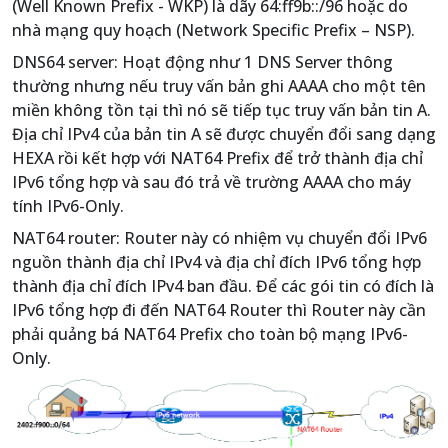
(Well Known Prefix - WKP) là dãy 64:ff9b::/96 hoặc do
nhà mạng quy hoạch (Network Specific Prefix – NSP).
DNS64 server: Hoạt động như 1 DNS Server thông
thường nhưng nếu truy vấn bản ghi AAAA cho một tên
miền không tồn tại thì nó sẽ tiếp tục truy vấn bản tin A.
Địa chỉ IPv4 của bản tin A sẽ được chuyển đổi sang dạng
HEXA rồi kết hợp với NAT64 Prefix để trở thành địa chỉ
IPv6 tổng hợp và sau đó trả về trường AAAA cho máy
tính IPv6-Only.
NAT64 router: Router này có nhiệm vụ chuyển đổi IPv6
nguồn thành địa chỉ IPv4 và địa chỉ đích IPv6 tổng hợp
thành địa chỉ đích IPv4 ban đầu. Để các gói tin có đích là
IPv6 tổng hợp đi đến NAT64 Router thì Router này cần
phải quảng bá NAT64 Prefix cho toàn bộ mạng IPv6-
Only.