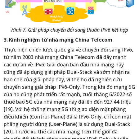
Hình 7. Giải pháp chuyển đổi sang thuần IPv6 kết hợp
3. Kinh nghiệm từ nhà mạng China Telecom
Thực hiện chiến lược quốc gia về chuyển đổi sang IPv6,
từ năm 2003 nhà mạng China Telecom đã đẩy mạnh
các dự án về IPv6. Giai đoạn ban đầu nhà mạng này
cũng đã áp dụng giải pháp Dual-Stack và sớm nhận ra
hạn chế của giải pháp này, vì thế họ đã nghiên cứu
chuyển sang giải pháp IPv6-Only. Trong khi đó mạng 5G
của họ cũng phát triển rất mạnh, cuối tháng 6/2022 số
thuê bao 5G của nhà mạng này đã lên đến 927,44 triệu
[19]. Với hệ thống mạng 5G thì giao diện mặt phẳng
điều khiển (Control-Plane) đã là IPv6-Only, chỉ còn mặt
phẳng người dùng (User-Plane) là sử dụng Dual-Stack
[20]. Trước xu thế các nhà mạng trên thế giới đã
chuyển đổi thành công sang mạng IPv6-Only và triển