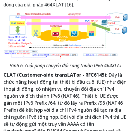
động của giải pháp 464XLAT [
16
].
Hình 6. Giải pháp chuyển đổi sang thuần IPv6 464XLAT
CLAT (Customer-side transLATor - RFC6145):
Đây là
chức năng hoạt động tại thiết bị đầu cuối (UE) như điện
thoại di động, có nhiệm vụ chuyển đổi địa chỉ IPv4
nguồn và đích thành IPv6 (NAT46). Thiết bị UE được
gán một IPv6 Prefix /64, từ đó lấy ra Prefix /96 (NAT46
Prefix) để kết hợp với địa chỉ IPv4 nguồn để tạo ra địa
chỉ nguồn IPv6 tổng hợp. Đối với địa chỉ đích IPv4 thì UE
sẽ tự động gửi một truy vấn AAAA có tên
“ipv4only.arpa” đến DNS64 Server và Server này trả về