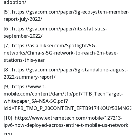
adoption/
[5]. https://gsacom.com/paper/5g-ecosystem-member-
report-july-2022/
[6]. https://gsacom.com/paper/nts-statistics-
september-2022/
[7]. https://asia.nikkei.com/Spotlight/5G-
networks/China-s-5G-network-to-reach-2m-base-
stations-this-year
[8]. https://gsacom.com/paper/5g-standalone-august-
2022-summary-report/
[9]. https://www.t-
mobile.com/content/dam/tfb/pdf/TFB_TechTarget-
whitepaper_SA-NSA-5G.pdf?
icid=TFB_TMO_P_20CONTENT_EFTB9174KOUY53MNG23
[10]. https://www.extremetech.com/mobile/127213-
ipv6-now-deployed-across-entire-t-mobile-us-network
[11].