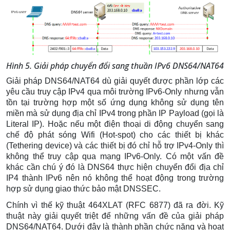
Hình 5. Giải pháp chuyển đổi sang thuần IPv6 DNS64/NAT64
Giải pháp DNS64/NAT64 dù giải quyết được phần lớp các
yêu cầu truy cập IPv4 qua môi trường IPv6-Only nhưng vẫn
tồn tại trường hợp một số ứng dụng không sử dụng tên
miền mà sử dụng địa chỉ IPv4 trong phần IP Payload (gọi là
Literal IP). Hoặc nếu một điện thoại di động chuyển sang
chế độ phát sóng Wifi (Hot-spot) cho các thiết bị khác
(Tethering device) và các thiết bị đó chỉ hỗ trợ IPv4-Only thì
không thể truy cập qua mạng IPv6-Only. Có một vấn đề
khác cần chú ý đó là DNS64 thực hiện chuyển đổi địa chỉ
IP4 thành IPv6 nên nó không thể hoạt động trong trường
hợp sử dụng giao thức bảo mật DNSSEC.
Chính vì thế kỹ thuật 464XLAT (RFC 6877) đã ra đời. Kỹ
thuật này giải quyết triệt để những vấn đề của giải pháp
DNS64/NAT64. Dưới đây là thành phần chức năng và hoạt