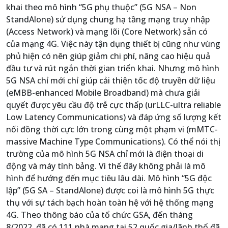
khai theo mô hình “5G phụ thuộc” (5G NSA – Non
StandAlone) sử dụng chung hạ tầng mạng truy nhập
(Access Network) và mạng lõi (Core Network) sẵn có
của mạng 4G. Việc này tận dụng thiết bị cũng như vùng
phủ hiện có nên giúp giảm chi phí, nâng cao hiệu quả
đầu tư và rút ngắn thời gian triển khai. Nhưng mô hình
5G NSA chỉ mới chỉ giúp cải thiện tốc độ truyền dữ liệu
(eMBB-enhanced Mobile Broadband) mà chưa giải
quyết được yêu cầu độ trễ cực thấp (urLLC-ultra reliable
Low Latency Communications) và đáp ứng số lượng kết
nối đồng thời cực lớn trong cùng một phạm vi (mMTC-
massive Machine Type Communications). Có thể nói thị
trường của mô hình 5G NSA chỉ mới là điện thoại di
động và máy tính bảng. Vì thế đây không phải là mô
hình để hướng đến mục tiêu lâu dài. Mô hình “5G độc
lập” (5G SA – StandAlone) được coi là mô hình 5G thực
thụ với sự tách bạch hoàn toàn hệ với hệ thống mạng
4G. Theo thông báo của tổ chức GSA, đến tháng
8/2022, đã có 111 nhà mạng tại 52 quốc gia/lãnh thổ đã