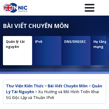
Nhảy đến nội dung
Menuheader của website
BÀI VIẾT CHUYÊN MÔN
Quản lý tài
IPv6
DNS/DNSSEC
Hạ tầng
nguyên
mạng
Breadcrumb
Thư Viện Kiến Thức
>
Bài Viết Chuyên Môn
>
Quản
Lý Tài Nguyên
>
Xu Hướng và Mô Hình Triển Khai
5G Độc Lập và Thuần IPv6