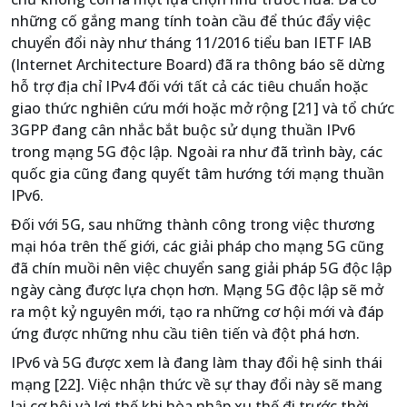
những cố gắng mang tính toàn cầu để thúc đẩy việc
chuyển đổi này như tháng 11/2016 tiểu ban IETF IAB
(Internet Architecture Board) đã ra thông báo sẽ dừng
hỗ trợ địa chỉ IPv4 đối với tất cả các tiêu chuẩn hoặc
giao thức nghiên cứu mới hoặc mở rộng [21] và tổ chức
3GPP đang cân nhắc bắt buộc sử dụng thuần IPv6
trong mạng 5G độc lập. Ngoài ra như đã trình bày, các
quốc gia cũng đang quyết tâm hướng tới mạng thuần
IPv6.
Đối với 5G, sau những thành công trong việc thương
mại hóa trên thế giới, các giải pháp cho mạng 5G cũng
đã chín muồi nên việc chuyển sang giải pháp 5G độc lập
ngày càng được lựa chọn hơn. Mạng 5G độc lập sẽ mở
ra một kỷ nguyên mới, tạo ra những cơ hội mới và đáp
ứng được những nhu cầu tiên tiến và đột phá hơn.
IPv6 và 5G được xem là đang làm thay đổi hệ sinh thái
mạng [22]. Việc nhận thức về sự thay đổi này sẽ mang
lại cơ hội và lợi thế khi hòa nhập xu thế đi trước thời