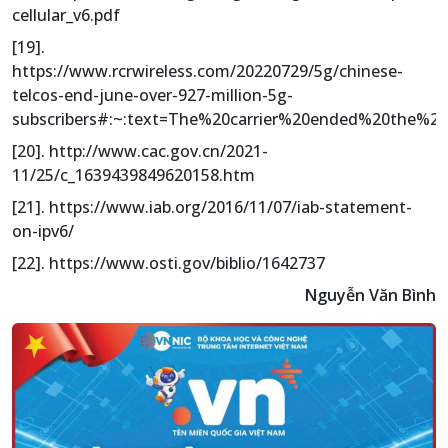
cellular_v6.pdf
[19].
https://www.rcrwireless.com/20220729/5g/chinese-
telcos-end-june-over-927-million-5g-
subscribers#:~:text=The%20carrier%20ended%20the%2
[20]. http://www.cac.gov.cn/2021-
11/25/c_1639439849620158.htm
[21]. https://www.iab.org/2016/11/07/iab-statement-
on-ipv6/
[22]. https://www.osti.gov/biblio/1642737
Nguyễn Văn Bình