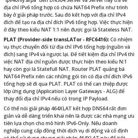
địa chỉ IPv6 tổng hợp có chứa NAT64 Prefix như trình
bày ở giải pháp trước. Sau đó kết hợp với địa chỉ IPv4
đích để tạo ra địa chỉ đích IPv6 tổng hợp. Việc thực hiện
ở đây theo kiểu NAT 1:1 nên được gọi là Stateless NAT.
PLAT (Provider-side transLATor - RFC6416):
Có nhiệm
vụ thực chuyển đổi từ địa chỉ IPv6 tổng hợp (nguồn và
đích) sang IPv4 và ngược lại. Để tiết kiệm địa chỉ IPv4 thì
việc NAT địa chỉ nguồn được thực hiện theo kiểu N:1
hay còn gọi là Statefull NAT. Router PLAT quảng bá
NAT64 Prefix nên các những gói tin có địa chỉ đích IPv6
tổng hợp sẽ đi qua PLAT. PLAT có thể can thiệp được
lớp ứng dụng (Application Layer Gateways - ALG) để
thay đổi địa chỉ IPv4 nếu có trong IP Payload.
Có thể nói giải pháp 464XLAT kết hợp DNS64 rất đơn
giản và dễ dàng triển khai nên là được các nhà mạng ưu
tiên lựa chọn cho mô hình IPv6-Only. Nếu doanh
nghiệp cung cấp đồng thời dịch vụ di động và cố định
có thể sử dụng chung giải pháp 464XLAT này để tiết