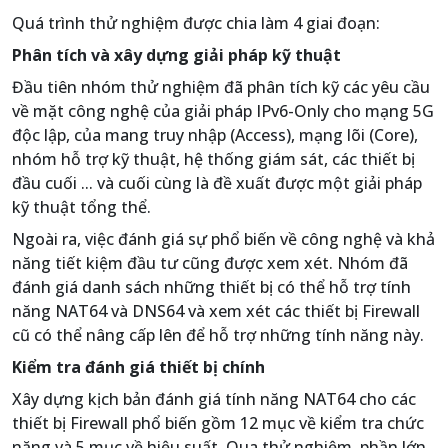
Quá trình thử nghiệm được chia làm 4 giai đoạn:
Phân tích và xây dựng giải pháp kỹ thuật
Đầu tiên nhóm thử nghiệm đã phân tích kỹ các yêu cầu
về mặt công nghệ của giải pháp IPv6-Only cho mạng 5G
độc lập, của mang truy nhập (Access), mạng lõi (Core),
nhóm hỗ trợ kỹ thuật, hệ thống giám sát, các thiết bị
đầu cuối ... và cuối cùng là đề xuất được một giải pháp
kỹ thuật tổng thể.
Ngoài ra, việc đánh giá sự phổ biến về công nghệ và khả
năng tiết kiệm đầu tư cũng được xem xét. Nhóm đã
đánh giá danh sách những thiết bị có thể hỗ trợ tính
năng NAT64 và DNS64 và xem xét các thiết bị Firewall
cũ có thể nâng cấp lên để hỗ trợ những tính năng này.
Kiểm tra đánh giá thiết bị chính
Xây dựng kịch bản đánh giá tính năng NAT64 cho các
thiết bị Firewall phổ biến gồm 12 mục về kiểm tra chức
năng và 5 mục về hiệu suất. Qua thử nghiệm, phần lớn