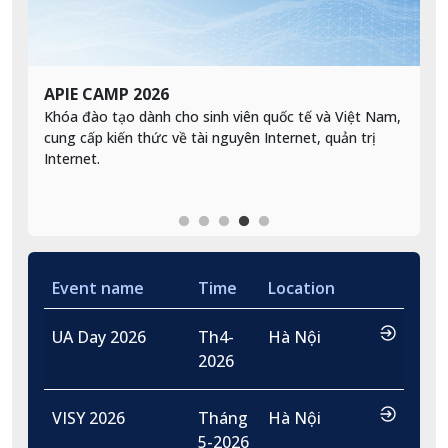
APIE CAMP 2026
V
đề
Khóa đào tạo dành cho sinh viên quốc tế và Việt Nam,
H
cung cấp kiến thức về tài nguyên Internet, quản trị
q
g
Internet.
n
.
O
v
Event name
Time
Location
…
UA Day 2026
Th4-
Hà Nội
2026
…
VISY 2026
Tháng
Hà Nội
5-2026