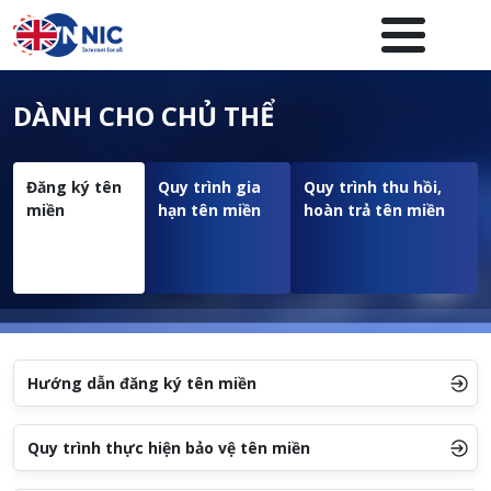
Nhảy đến nội dung
Menuheader của website
DÀNH CHO CHỦ THỂ
Đăng ký tên
Quy trình gia
Quy trình thu hồi,
miền
hạn tên miền
hoàn trả tên miền
Hướng dẫn đăng ký tên miền
Quy trình thực hiện bảo vệ tên miền