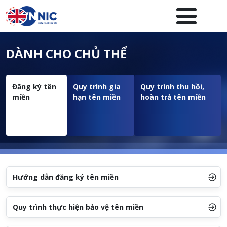
Nhảy đến nội dung
Menuheader của website
DÀNH CHO CHỦ THỂ
Đăng ký tên
Quy trình gia
Quy trình thu hồi,
miền
hạn tên miền
hoàn trả tên miền
Hướng dẫn đăng ký tên miền
Quy trình thực hiện bảo vệ tên miền