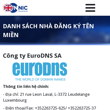
Nhảy đến nội dung
Menuheader của website
DANH SÁCH NHÀ ĐĂNG KÝ TÊN
MIỀN
Công ty EuroDNS SA
Thông tin liên hệ chính:
- Địa chỉ: 21 rue Leon Laval, L-3372 Leudelange
Luxembourg
- Điện thoại/Fax: +352263725-625/ +352263725-37