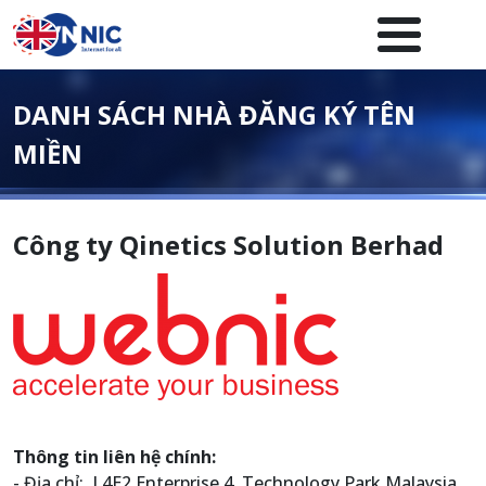
Nhảy đến nội dung
Menuheader của website
DANH SÁCH NHÀ ĐĂNG KÝ TÊN
MIỀN
Công ty Qinetics Solution Berhad
Thông tin liên hệ chính:
- Địa chỉ: L4E2 Enterprise 4, Technology Park Malaysia,