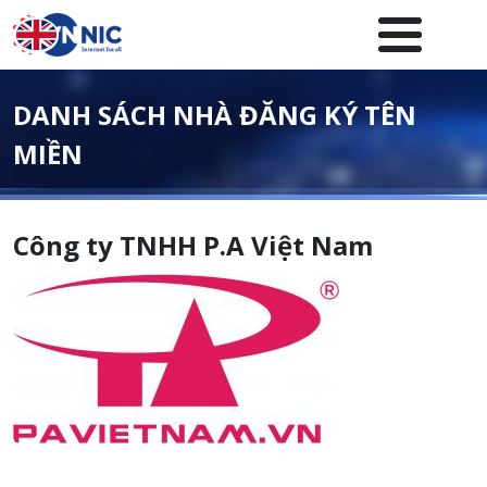
Nhảy đến nội dung
Menuheader của website
DANH SÁCH NHÀ ĐĂNG KÝ TÊN
MIỀN
Công ty TNHH P.A Việt Nam