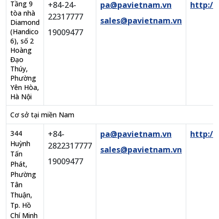
Tầng 9
+84-24-
pa@pavietnam.vn
http:/
tòa nhà
22317777
sales@pavietnam.vn
Diamond
(Handico
19009477
6), số 2
Hoàng
Đạo
Thúy,
Phường
Yên Hòa,
Hà Nội
Cơ sở tại miền Nam
344
+84-
pa@pavietnam.vn
http:/
Huỳnh
2822317777
sales@pavietnam.vn
Tấn
19009477
Phát,
Phường
Tân
Thuận,
Tp. Hồ
Chí Minh