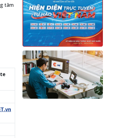
ng tâm
te
ET.vn