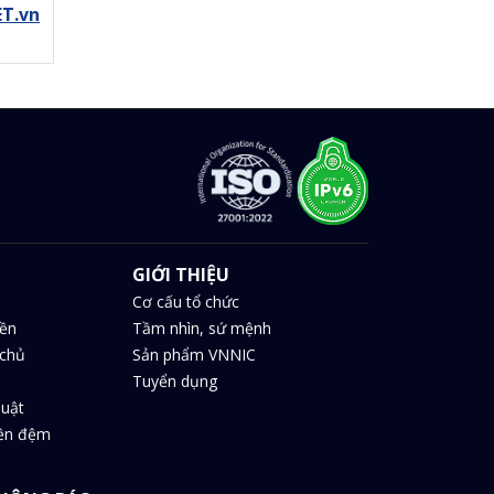
ET.vn
GIỚI THIỆU
Cơ cấu tổ chức
iền
Tầm nhìn, sứ mệnh
chủ
Sản phẩm VNNIC
Tuyển dụng
huật
iền đệm