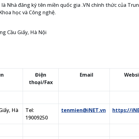
à Nhà đăng ký tên miền quốc gia .VN chính thức của Tru
 Khoa học và Công nghệ.
ờng Cầu Giấy, Hà Nội
ền
Điện
Email
Websi
thoại/Fax
Giấy, Hà
Tel:
tenmien@iNET.vn
https://iN
19009250