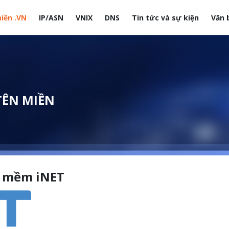
iền .VN
IP/ASN
VNIX
DNS
Tin tức và sự kiện
Văn 
site
TÊN MIỀN
 mềm iNET