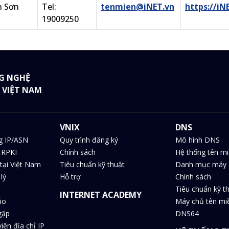
n Sơn
Tel:
tenmien@iNET.vn
https://iN
19009250
G NGHỆ
 VIỆT NAM
VNIX
DNS
g IP/ASN
Quy trình đăng ký
Mô hình DNS
 RPKI
Chính sách
Hệ thống tên m
tại Việt Nam
Tiêu chuẩn kỹ thuật
Danh mục máy 
lý
Hỗ trợ
Chính sách
Tiêu chuẩn kỹ t
INTERNET ACADEMY
ảo
Máy chủ tên m
gặp
DNS64
iên địa chỉ IP