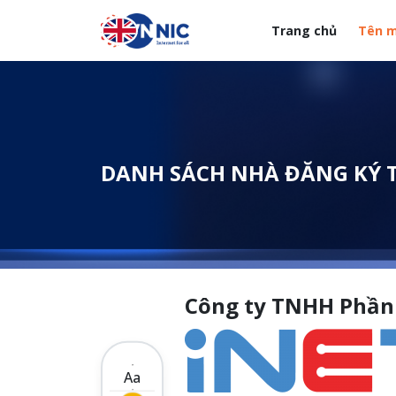
Nhảy đến nội dung
Trang chủ
Tên m
Menuheader của web
DANH SÁCH NHÀ ĐĂNG KÝ 
Công ty TNHH Phần
Aa