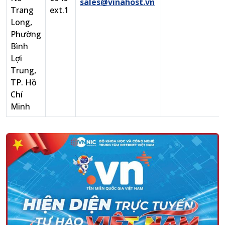
sales@vinahost.vn
Trang
ext.1
Long,
Phường
Bình
Lợi
Trung,
TP. Hồ
Chí
Minh