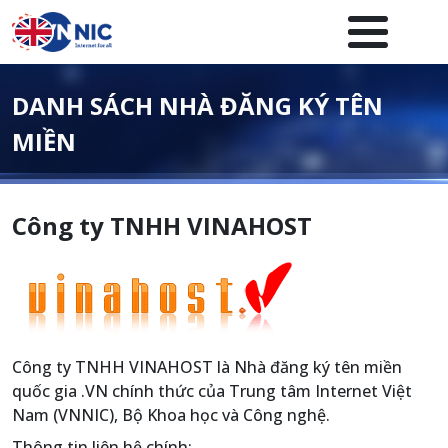
Nhảy đến nội dung
Menuheader của website
DANH SÁCH NHÀ ĐĂNG KÝ TÊN
MIỀN
Công ty TNHH VINAHOST
Công ty TNHH VINAHOST là Nhà đăng ký tên miền
quốc gia .VN chính thức của Trung tâm Internet Việt
Nam (VNNIC), Bộ Khoa học và Công nghệ.
Thông tin liên hệ chính: