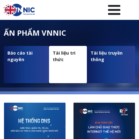
Nhảy đến nội dung
Menuheader của website
ẤN PHẨM VNNIC
Báo cáo tài
Tài liệu tri
Tài liệu truyền
nguyên
thức
thông