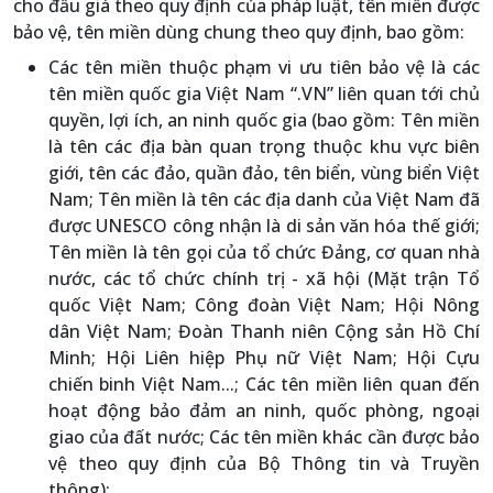
cho đấu giá theo quy định của pháp luật, tên miền được
bảo vệ, tên miền dùng chung theo quy định, bao gồm:
Các tên miền thuộc phạm vi ưu tiên bảo vệ là các
tên miền quốc gia Việt Nam “.VN” liên quan tới chủ
quyền, lợi ích, an ninh quốc gia (bao gồm: Tên miền
là tên các địa bàn quan trọng thuộc khu vực biên
giới, tên các đảo, quần đảo, tên biển, vùng biển Việt
Nam; Tên miền là tên các địa danh của Việt Nam đã
được UNESCO công nhận là di sản văn hóa thế giới;
Tên miền là tên gọi của tổ chức Đảng, cơ quan nhà
nước, các tổ chức chính trị - xã hội (Mặt trận Tổ
quốc Việt Nam; Công đoàn Việt Nam; Hội Nông
dân Việt Nam; Đoàn Thanh niên Cộng sản Hồ Chí
Minh; Hội Liên hiệp Phụ nữ Việt Nam; Hội Cựu
chiến binh Việt Nam...; Các tên miền liên quan đến
hoạt động bảo đảm an ninh, quốc phòng, ngoại
giao của đất nước; Các tên miền khác cần được bảo
vệ theo quy định của Bộ Thông tin và Truyền
thông);