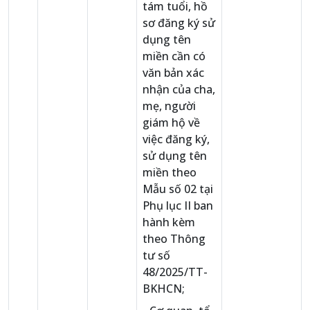
tám tuổi, hồ
sơ đăng ký sử
dụng tên
miền cần có
văn bản xác
nhận của cha,
mẹ, người
giám hộ về
việc đăng ký,
sử dụng tên
miền theo
Mẫu số 02 tại
Phụ lục II ban
hành kèm
theo Thông
tư số
48/2025/TT-
BKHCN;