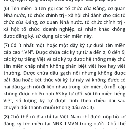
(6) Tên miền là tên gọi các tổ chức của Đảng, cơ quan
Nhà nước, tổ chức chính trị - xã hội chỉ dành cho các tổ
chức của Đảng, cơ quan Nhà nước, tổ chức chính trị -
xã hội; tổ chức, doanh nghiệp, cá nhân khác không
được đăng ký, sử dụng các tên miền này.
(7) Có ít nhất một hoặc một dãy ký tự dưới tên miền
cấp cao “.VN". Được chứa các ký tự từ a đến z; 0 đến 9;
các ký tự tiếng Việt và các ký tự được hệ thống máy chủ
tên miền chấp nhận không phân biệt viết hoa hay viết
thường. Được chứa dấu gạch nối nhưng không được
bắt đầu hoặc kết thúc với ký tự này và không được có
hai dấu gạch nối đi liền nhau trong tên miền, ở mỗi cấp
không được nhiều hơn 63 ký tự (đối với tên miền tiếng
Việt, số lượng ký tự được tính theo chiều dài sau
chuyển đổi thành chuỗi không dấu ASCII).
(8) Chủ thể có địa chỉ tại Việt Nam chỉ được nộp hồ sơ
đăng ký tên miền tại NĐK TMVN trong nước. Chủ thể