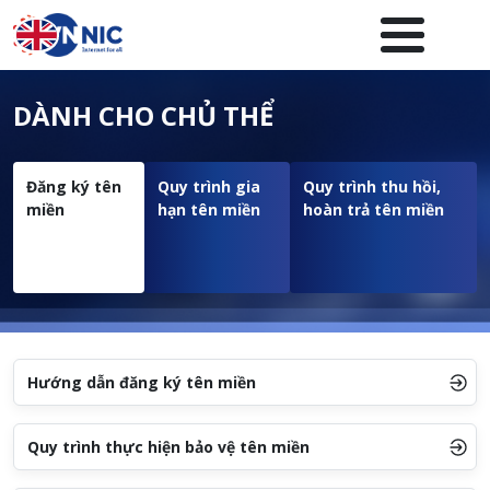
Nhảy đến nội dung
Menuheader của website
DÀNH CHO CHỦ THỂ
Đăng ký tên
Quy trình gia
Quy trình thu hồi,
miền
hạn tên miền
hoàn trả tên miền
Hướng dẫn đăng ký tên miền
Quy trình thực hiện bảo vệ tên miền