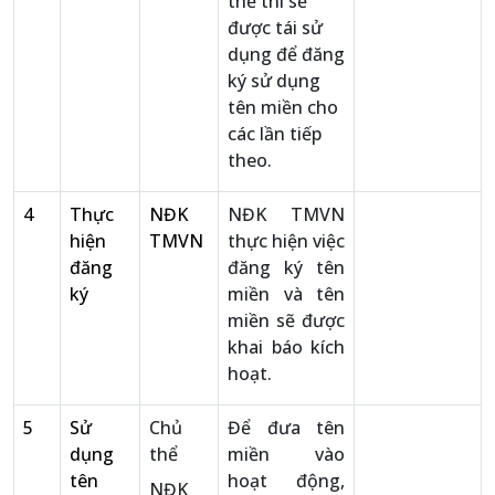
thể thì sẽ
được tái sử
dụng để đăng
ký sử dụng
tên miền cho
các lần tiếp
theo.
4
Thực
NĐK
NĐK TMVN
hiện
TMVN
thực hiện việc
đăng
đăng ký tên
ký
miền và tên
miền sẽ được
khai báo kích
hoạt.
5
Sử
Chủ
Để đưa tên
dụng
thể
miền vào
tên
hoạt động,
NĐK