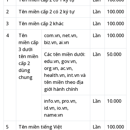
2
Tên miền cấp 2 có 2 ký tự
Lần
100.000
3
Tên miền cấp 2 khác
Lần
100.000
4
Tên
com.vn, net.vn,
Lần
100.000
miền cấp
biz.vn, ai.vn
3 dưới
Các tên miền dưới:
Lần
50.000
tên miền
edu.vn, gov.vn,
cấp 2
org.vn, ac.vn,
dùng
health.vn, int.vn và
chung
tên miền theo địa
giới hành chính
info.vn, pro.vn,
Lần
10.000
id.vn, io.vn,
name.vn
5
Tên miền tiếng Việt
Lần
100.000