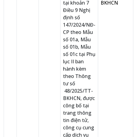
tại khoản 7
BKHCN
Điều 9 Nghị
định số
147/2024/NĐ-
CP theo Mẫu
số 01a, Mẫu
số 01b, Mẫu
số 01c tại Phụ
lục II ban
hành kèm
theo Thông
tư số
48/2025/TT-
BKHCN, được
công bố tại
trang thông
tin điện tử,
công cụ cung
cấp dịch vụ