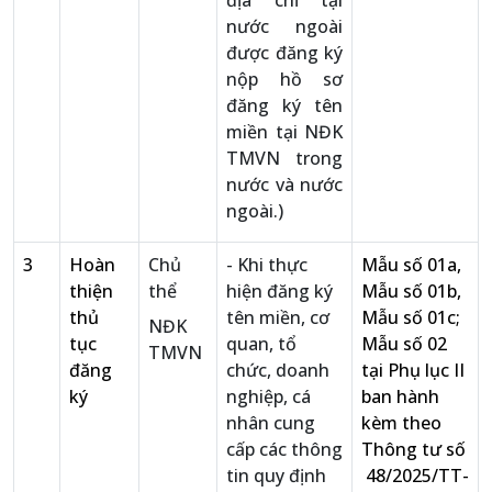
địa chỉ tại
nước ngoài
được đăng ký
nộp hồ sơ
đăng ký tên
miền tại NĐK
TMVN trong
nước và nước
ngoài.)
3
Hoàn
Chủ
- Khi thực
Mẫu số 01a,
thiện
thể
hiện đăng ký
Mẫu số 01b,
thủ
tên miền, cơ
Mẫu số 01c;
NĐK
tục
quan, tổ
Mẫu số 02
TMVN
đăng
chức, doanh
tại Phụ lục II
ký
nghiệp, cá
ban hành
nhân cung
kèm theo
cấp các thông
Thông tư số
tin quy định
48/2025/TT-