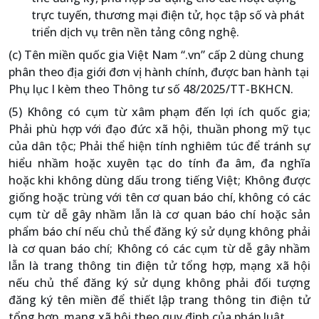
trực tuyến, thương mại điện tử, học tập số và phát
triển dịch vụ trên nền tảng công nghệ.
(c) Tên miền quốc gia Việt Nam “.vn” cấp 2 dùng chung
phân theo địa giới đơn vị hành chính, được ban hành tại
Phụ lục I kèm theo Thông tư số 48/2025/TT-BKHCN.
(5) Không có cụm từ xâm phạm đến lợi ích quốc gia;
Phải phù hợp với đạo đức xã hội, thuần phong mỹ tục
của dân tộc; Phải thể hiện tính nghiêm túc để tránh sự
hiểu nhầm hoặc xuyên tạc do tính đa âm, đa nghĩa
hoặc khi không dùng dấu trong tiếng Việt; Không được
giống hoặc trùng với tên cơ quan báo chí, không có các
cụm từ dễ gây nhầm lẫn là cơ quan báo chí hoặc sản
phẩm báo chí nếu chủ thể đăng ký sử dụng không phải
là cơ quan báo chí; Không có các cụm từ dễ gây nhầm
lẫn là trang thông tin điện tử tổng hợp, mạng xã hội
nếu chủ thể đăng ký sử dụng không phải đối tượng
đăng ký tên miền để thiết lập trang thông tin điện tử
tổng hợp, mạng xã hội theo quy định của pháp luật.