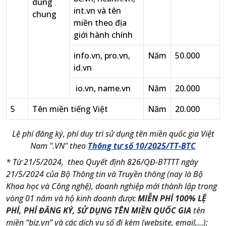
dùng
int.vn và tên
chung
miền theo địa
giới hành chính
info.vn, pro.vn,
Năm
50.000
id.vn
io.vn, name.vn
Năm
20.000
5
Tên miền tiếng Việt
Năm
20.000
Lệ phí đăng ký, phí duy trì sử dụng tên miền quốc gia Việt
Nam ".VN" theo
Thông tư số 10/2025/TT-BTC
* Từ 21/5/2024, theo Quyết định 826/QĐ-BTTTT ngày
21/5/2024 của Bộ Thông tin và Truyền thông (nay là Bộ
Khoa học và Công nghệ), doanh nghiệp mới thành lập trong
vòng 01 năm và hộ kinh doanh được
MIỄN PHÍ 100% LỆ
PHÍ, PHÍ ĐĂNG KÝ, SỬ DỤNG TÊN MIỀN QUỐC GIA
tên
miền “biz.vn” và các dịch vụ số đi kèm (website, email,…);