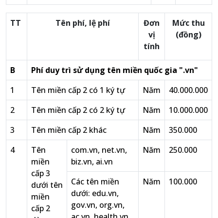
TT
Tên phí, lệ phí
Đơn
Mức thu
vị
(đồng)
tính
B
Phí duy trì sử dụng tên miền quốc gia ".vn"
1
Tên miền cấp 2 có 1 ký tự
Năm
40.000.000
2
Tên miền cấp 2 có 2 ký tự
Năm
10.000.000
3
Tên miền cấp 2 khác
Năm
350.000
4
Tên
com.vn, net.vn,
Năm
250.000
miền
biz.vn, ai.vn
cấp 3
Các tên miền
Năm
100.000
dưới tên
dưới: edu.vn,
miền
gov.vn, org.vn,
cấp 2
ac.vn, health.vn,