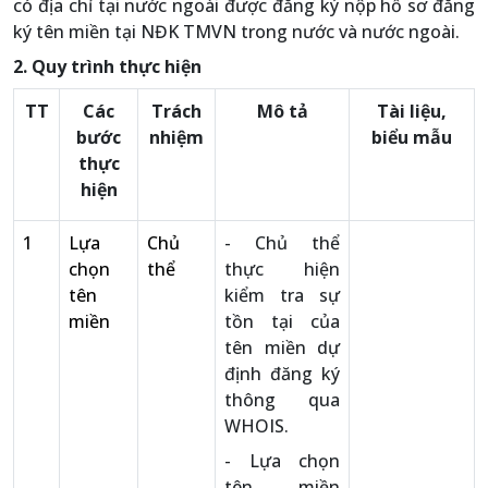
có địa chỉ tại nước ngoài được đăng ký nộp hồ sơ đăng
ký tên miền tại NĐK TMVN trong nước và nước ngoài.
2. Quy trình thực hiện
TT
Các
Trách
Mô tả
Tài liệu,
bước
nhiệm
biểu mẫu
thực
hiện
1
Lựa
Chủ
- Chủ thể
chọn
thể
thực hiện
tên
kiểm tra sự
miền
tồn tại của
tên miền dự
định đăng ký
thông qua
WHOIS.
- Lựa chọn
tên miền