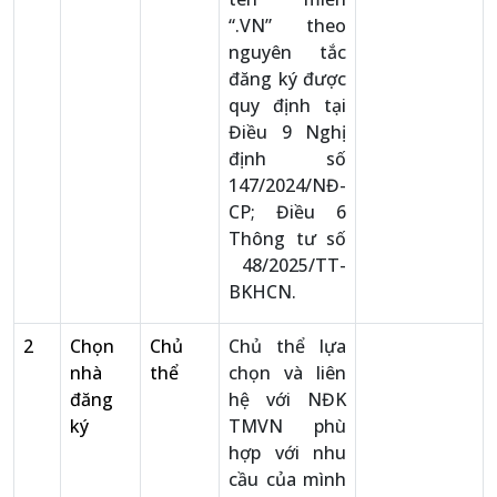
“.VN” theo
nguyên tắc
đăng ký được
quy định tại
Điều 9 Nghị
định số
147/2024/NĐ-
CP; Điều 6
Thông tư số
48/2025/TT-
BKHCN.
2
Chọn
Chủ
Chủ thể lựa
nhà
thể
chọn và liên
đăng
hệ với NĐK
ký
TMVN phù
hợp với nhu
cầu của mình