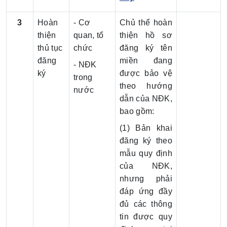
3
Hoàn
- Cơ
Chủ thể hoàn
thiện
quan, tổ
thiện hồ sơ
thủ tục
chức
đăng ký tên
đăng
miền đang
- NĐK
ký
được bảo vệ
trong
theo hướng
nước
dẫn của NĐK,
bao gồm:
(1) Bản khai
đăng ký theo
mẫu quy định
của NĐK,
nhưng phải
đáp ứng đầy
đủ các thông
tin được quy