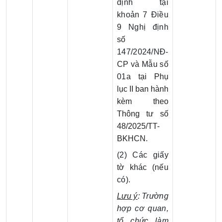
định tại
khoản 7 Điều
9 Nghị định
số
147/2024/NĐ-
CP và Mẫu số
01a
tại Phụ
lục II ban hành
kèm theo
Thông tư số
48/2025/TT-
BKHCN
.
(2) Các giấy
tờ khác (nếu
có).
Lưu ý
: Trường
hợp cơ quan,
tổ chức làm