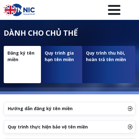
Nhảy đến nội dung
Menuheader của website
DÀNH CHO CHỦ THỂ
Đăng ký tên
Quy trình gia
Quy trình thu hồi,
miền
hạn tên miền
hoàn trả tên miền
Hướng dẫn đăng ký tên miền
Quy trình thực hiện bảo vệ tên miền