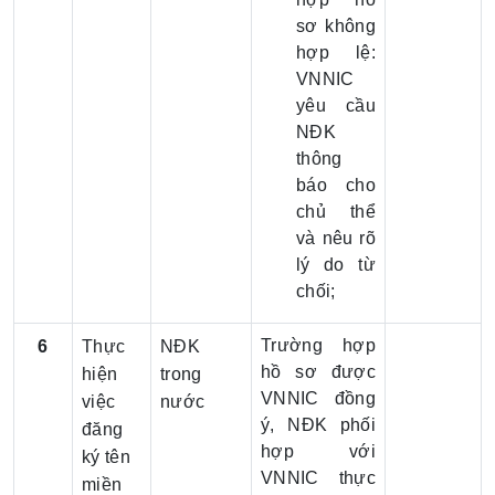
sơ không
hợp lệ:
VNNIC
yêu cầu
NĐK
thông
báo cho
chủ thể
và nêu rõ
lý do từ
chối;
Trường hợp
6
Thực
NĐK
hồ sơ được
hiện
trong
VNNIC đồng
việc
nước
ý, NĐK phối
đăng
hợp với
ký tên
VNNIC thực
miền