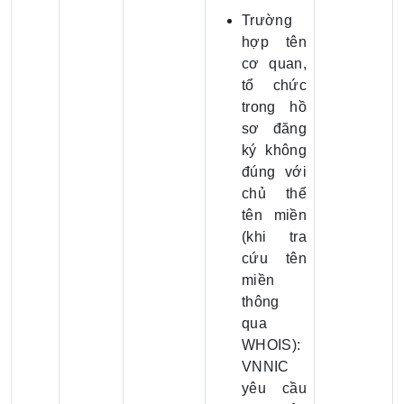
Trường
hợp tên
cơ quan,
tổ chức
trong hồ
sơ đăng
ký không
đúng với
chủ thể
tên miền
(khi tra
cứu tên
miền
thông
qua
WHOIS):
VNNIC
yêu cầu