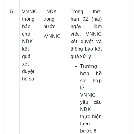
5
VNNIC
- NĐK
Trong thời
thông
trong
hạn 02 (hai)
báo
nước;
ngày làm
cho
việc, VNNIC
-VNNIC
NĐK
xét duyệt và
kết
thông báo kết
quả
quả xử lý:
xét
Trường
duyệt
hợp hồ
hồ sơ
sơ hợp
lệ:
VNNIC
yêu cầu
NĐK
thực hiện
theo
bước 6;