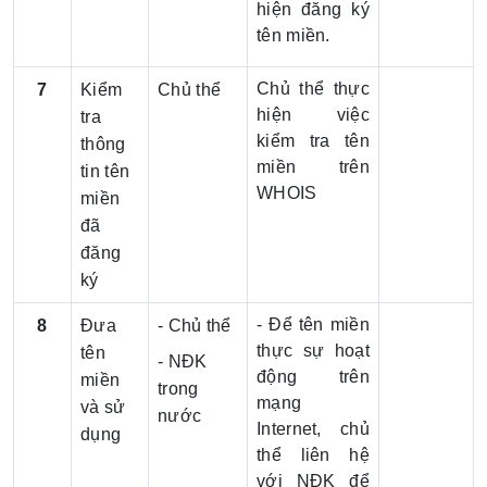
hiện đăng ký
tên miền.
Chủ thể thực
7
Kiểm
Chủ thể
hiện việc
tra
kiểm tra tên
thông
miền trên
tin tên
WHOIS
miền
đã
đăng
ký
- Để tên miền
8
Đưa
- Chủ thể
thực sự hoạt
tên
- NĐK
động trên
miền
trong
mạng
và sử
nước
Internet, chủ
dụng
thể liên hệ
với NĐK để