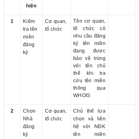
hiện
Tên cơ quan,
1
Kiểm
Cơ quan,
tổ chức có
tra tên
tổ chức
nhu cầu đăng
miền
ký tên miền
đăng
đang được
ký
bảo vệ trùng
với tên chủ
thể khi tra
cứu tên miền
thông qua
WHOIS
2
Chọn
Cơ quan,
Chủ thể lựa
Nhà
tổ chức
chọn và liên
đăng
hệ với NĐK
ký
tên miền