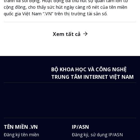
tranh và sôi động. Hoạt động đã thu hút sự quan tâm lớn từ
cộng đồng, cho thấy sức hút ngày càng rõ nét của tên miền
quốc gia Việt Nam “.VN” trên thị trường tài sản số.
Xem tất cả
BỘ KHOA HỌC VÀ CÔNG NGHỆ
TRUNG TÂM INTERNET VIỆT NAM
TÊN MIỀN .VN
IP/ASN
Đăng ký tên miền
Đăng ký, sử dụng IP/ASN