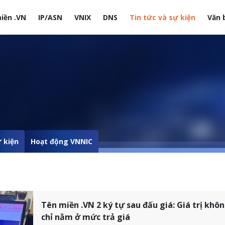
iền .VN
IP/ASN
VNIX
DNS
Tin tức và sự kiện
Văn 
site
 kiện
Hoạt động VNNIC
Tên miền .VN 2 ký tự sau đấu giá: Giá trị khô
chỉ nằm ở mức trả giá