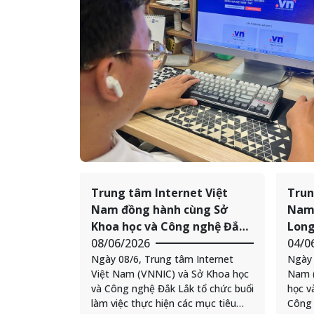
Trung tâm Internet Việt
Trun
Nam đồng hành cùng Sở
Nam 
Khoa học và Công nghệ Đắk
Long
Lắk thúc đẩy phát triển tài
08/06/2026
“Bìn
04/0
nguyên và hạ tầng Internet
Ngày 08/6, Trung tâm Internet
miền
Ngày 
Việt Nam (VNNIC) và Sở Khoa học
Nam (
tại địa phương
2026
và Công nghệ Đắk Lắk tổ chức buổi
học v
làm việc thực hiện các mục tiêu
Công 