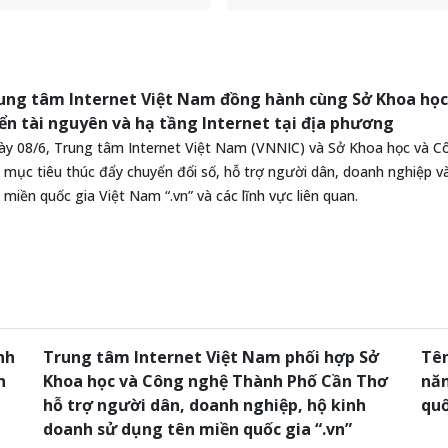
Kỹ thuật Vĩnh Long tổ chức
Thành phố Cần Thơ tổ chức Hội
g trình phát động phong
nghị tập huấn triển khai Chươn
“Bình dân học vụ số” và tên
trình “Thúc đẩy, hỗ trợ người d
quốc gia “.vn” trên địa bàn
doanh nghiệp (DN), hộ kinh do
Vĩnh Long năm 2026. Chương
hiện diện trực tuyến tin cậy, an
ung tâm Internet Việt Nam đồng hành cùng Sở Khoa học
 nằm trong chuỗi hoạt động
toàn với các dịch vụ số sử dụn
iển tài nguyên và hạ tầng Internet tại địa phương
g ứng ngày Khoa học, Công
tên miền quốc gia “.vn” trên địa
y 08/6, Trung tâm Internet Việt Nam (VNNIC) và Sở Khoa học và Cô
và Đổi mới sáng tạo Việt
bàn TP. Cần Thơ giai đoạn 2026
 mục tiêu thúc đẩy chuyển đổi số, hỗ trợ người dân, doanh nghiệp và 
18/5).
2030”.
 miền quốc gia Việt Nam “.vn” và các lĩnh vực liên quan.
nh
Trung tâm Internet Việt Nam phối hợp Sở
Tên
n
Khoa học và Công nghệ Thành Phố Cần Thơ
năn
hỗ trợ người dân, doanh nghiệp, hộ kinh
quố
doanh sử dụng tên miền quốc gia “.vn”