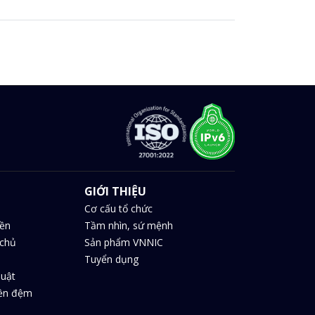
GIỚI THIỆU
Cơ cấu tổ chức
iền
Tầm nhìn, sứ mệnh
chủ
Sản phẩm VNNIC
Tuyển dụng
huật
iền đệm