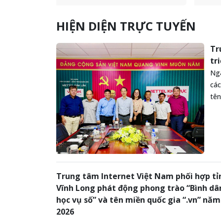
thúc đẩy chuyển đổi số, hỗ trợ
phạm 
người dân, doanh nghiệp và tổ
chươn
HIỆN DIỆN TRỰC TUYẾN
chức trên địa bàn tỉnh hiện diện
trào 
trực tuyến với tên miền quốc gia
miền 
Việt Nam “.vn” và các lĩnh vực liên
tỉnh 
Tr
quan.
trình
tr
hưởn
Ngà
nghệ 
các
Nam (
tên
Trung tâm Internet Việt Nam phối hợp tỉ
Vĩnh Long phát động phong trào “Bình dâ
học vụ số” và tên miền quốc gia “.vn” năm
2026