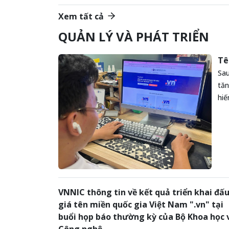
Xem tất cả
QUẢN LÝ VÀ PHÁT TRIỂN
Tê
Sau
tăn
hiế
VNNIC thông tin về kết quả triển khai đấ
giá tên miền quốc gia Việt Nam ".vn" tại
buổi họp báo thường kỳ của Bộ Khoa học 
Công nghệ