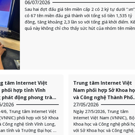
06/07/2026
Sau hai đợt đấu giá tên miền cấp 2 có 2 ký tự dưới “.vn”
có 67 tên miền đấu giá thành với tổng số tiền 1,535 tỷ
đồng, tăng khoảng 2,3 lần so với tổng giá khởi điểm. K
quả này không chỉ cho thấy sức hút của nhóm tên miền
ngắn, khan hiếm, mà còn định hình nhu cầu ngày càng 
của thị trường đối với tài sản số gắn với thương hiệu Vi
trên Internet.
g tâm Internet Việt
Trung tâm Internet Việt
phối hợp tỉnh Vĩnh
Nam phối hợp Sở Khoa họ
 phát động phong trào
và Công nghệ Thành Phố
h dân học vụ số” và tên
6/2026
Cần Thơ hỗ trợ người dân
27/05/2026
 quốc gia “.vn” năm
4/6, Trung tâm Internet Việt
doanh nghiệp, hộ kinh do
Ngày 27/5/2026, Trung tâm
VNNIC) phối hợp với Sở Khoa
Internet Việt Nam (VNNIC), Bộ
sử dụng tên miền quốc g
à Công nghệ tỉnh Vĩnh Long,
Khoa học và Công nghệ phối h
“.vn”
an tỉnh và Trường Đại học Sư
với Sở Khoa học và Công nghệ