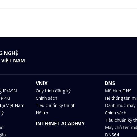
G NGHỆ
 VIỆT NAM
VNIX
DNS
g IP/ASN
Quy trình đăng ký
Mô hình DNS
 RPKI
Chính sách
Hệ thống tên m
tại Việt Nam
Tiêu chuẩn kỹ thuật
Danh mục máy 
lý
Hỗ trợ
Chính sách
Tiêu chuẩn kỹ t
INTERNET ACADEMY
ảo
Máy chủ tên m
gặp
DNS64