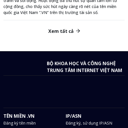
tranh và sôi động. Hoạt động đã thu hút sự quan tâm lớn từ
cộng đồng, cho thấy sức hút ngày càng rõ nét của tên miền
quốc gia Việt Nam “.VN” trên thị trường tài sản số.
Xem tất cả
BỘ KHOA HỌC VÀ CÔNG NGHỆ
TRUNG TÂM INTERNET VIỆT NAM
TÊN MIỀN .VN
IP/ASN
Đăng ký tên miền
Đăng ký, sử dụng IP/ASN