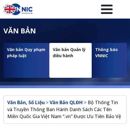
Nhảy đến nội dung
Menuheader của website
VĂN BẢN
Văn bản Quy phạm
Văn bản Quản lý
Thông báo
pháp luật
điều hành
VNNIC
Breadcrumb
Văn Bản, Số Liệu
>
Văn Bản QLĐH
>
Bộ Thông Tin
và Truyền Thông Ban Hành Danh Sách Các Tên
Miền Quốc Gia Việt Nam “.vn” Được Ưu Tiên Bảo Vệ