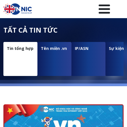
Nhảy đến nội dung
Menuheader của website
TẤT CẢ TIN TỨC
Tin tổng hợp
Tên miền .vn
IP/ASN
Sự kiện