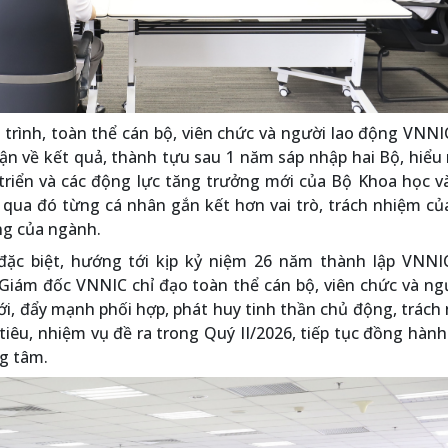
rình, toàn thể cán bộ, viên chức và người lao động VNNI
uận về kết quả, thành tựu sau 1 năm sáp nhập hai Bộ, hiểu
triển và các động lực tăng trưởng mới của Bộ Khoa học v
; qua đó từng cá nhân gắn kết hơn vai trò, trách nhiệm c
ng của ngành.
đặc biệt, hướng tới kịp kỷ niệm 26 năm thành lập VNNI
iám đốc VNNIC chỉ đạo toàn thể cán bộ, viên chức và ngư
i, đẩy mạnh phối hợp, phát huy tinh thần chủ động, trách
iêu, nhiệm vụ đề ra trong Quý II/2026, tiếp tục đồng hành
g tâm.