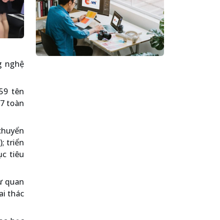
g nghệ
959 tên
 7 toàn
chuyển
; triển
ục tiêu
sự quan
ai thác