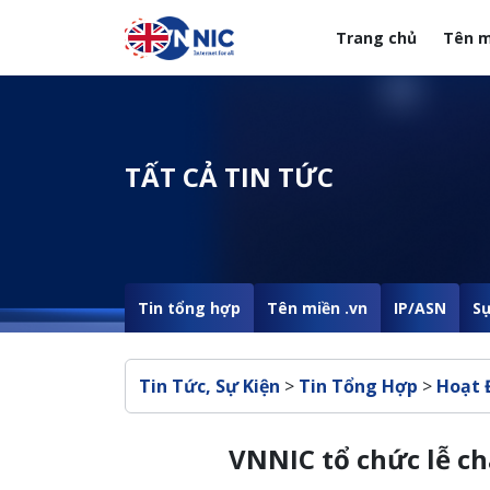
Nhảy đến nội dung
Trang chủ
Tên m
Menuheader của web
TẤT CẢ TIN TỨC
Tin tổng hợp
Tên miền .vn
IP/ASN
Sự
Breadcrumb
Tin Tức, Sự Kiện
>
Tin Tổng Hợp
>
Hoạt 
VNNIC tổ chức lễ ch