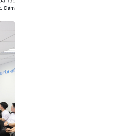
oa học
c, Đảm