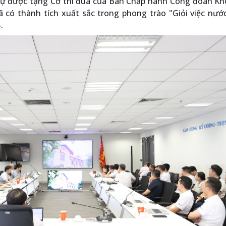
ự được tặng Cờ thi đua của Ban Chấp hành Công đoàn Kh
 có thành tích xuất sắc trong phong trào "Giỏi việc nướ
.