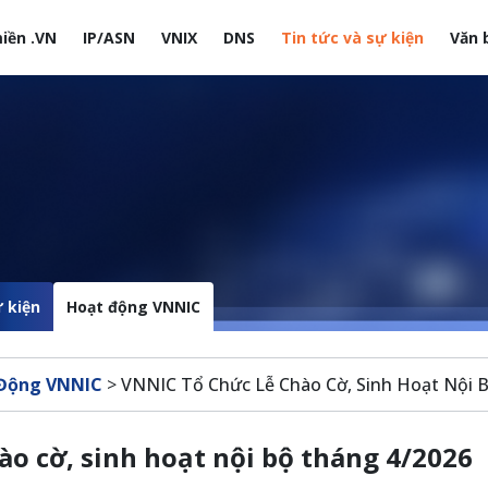
iền .VN
IP/ASN
VNIX
DNS
Tin tức và sự kiện
Văn 
site
 kiện
Hoạt động VNNIC
Động VNNIC
>
VNNIC Tổ Chức Lễ Chào Cờ, Sinh Hoạt Nội 
ào cờ, sinh hoạt nội bộ tháng 4/2026