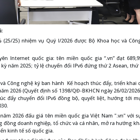
6:
 (25/25) nhiệm vụ Quý I/2026 được Bộ Khoa học và Côn
yên Internet quốc gia: tên miền quốc gia “.vn” đạt 689,
 kỳ năm 2025; tỷ lệ chuyển đổi IPv6 đứng thứ 2 Asean, thứ
và Công nghệ ký ban hành Kế hoạch thúc đẩy, triển khai 
ly năm 2026 (Quyết định số 1398/QĐ-BKHCN ngày 26/02/2026)
húc đẩy chuyển đổi IPv6 đồng bộ, quyết liệt, hướng tới m
030.
 năm 2026 đấu giá tên miền quốc gia Việt Nam ".vn" với 
g đồng doanh nghiệp, tổ chức và cá nhân, mở ra hướng kh
iển kinh tế số quốc gia.