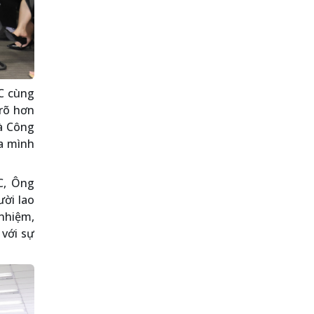
C cùng
 rõ hơn
à Công
ủa mình
C, Ông
ời lao
 nhiệm,
 với sự