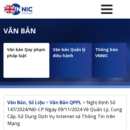
Nhảy đến nội dung
Menuheader của website
VĂN BẢN
Văn bản Quy phạm
Văn bản Quản lý
Thông báo
pháp luật
điều hành
VNNIC
Breadcrumb
Văn Bản, Số Liệu
>
Văn Bản QPPL
>
Nghị Định Số
147/2024/NĐ-CP Ngày 09/11/2024 Về Quản Lý, Cung
Cấp, Sử Dụng Dịch Vụ Internet và Thông Tin trên
Mạng