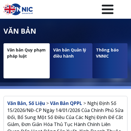
Nhảy đến nội dung
Menuheader của website
VĂN BẢN
Văn bản Quy phạm
Văn bản Quản lý
Thông báo
pháp luật
điều hành
VNNIC
Breadcrumb
Văn Bản, Số Liệu
>
Văn Bản QPPL
>
Nghị Định Số
15/2026/NĐ-CP Ngày 14/01/2026 Của Chính Phủ Sửa
Đổi, Bổ Sung Một Số Điều Của Các Nghị Định Để Cắt
Giảm, Đơn Giản Hóa Thủ Tục Hành Chính Liên