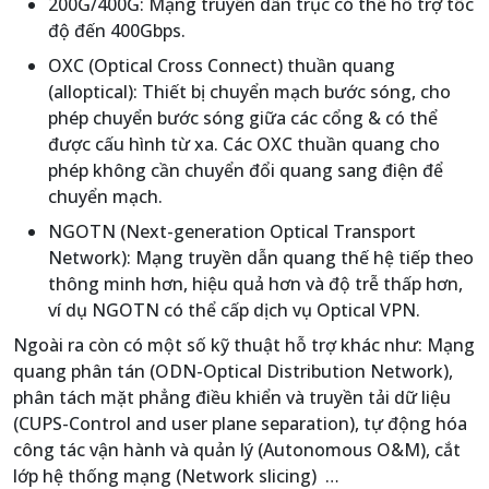
200G/400G: Mạng truyền dẫn trục có thể hỗ trợ tốc
độ đến 400Gbps.
OXC (Optical Cross Connect) thuần quang
(alloptical): Thiết bị chuyển mạch bước sóng, cho
phép chuyển bước sóng giữa các cổng & có thể
được cấu hình từ xa. Các OXC thuần quang cho
phép không cần chuyển đổi quang sang điện để
chuyển mạch.
NGOTN (Next-generation Optical Transport
Network): Mạng truyền dẫn quang thế hệ tiếp theo
thông minh hơn, hiệu quả hơn và độ trễ thấp hơn,
ví dụ NGOTN có thể cấp dịch vụ Optical VPN.
Ngoài ra còn có một số kỹ thuật hỗ trợ khác như: Mạng
quang phân tán (ODN-Optical Distribution Network),
phân tách mặt phẳng điều khiển và truyền tải dữ liệu
(CUPS-Control and user plane separation), tự động hóa
công tác vận hành và quản lý (Autonomous O&M), cắt
lớp hệ thống mạng (Network slicing) …