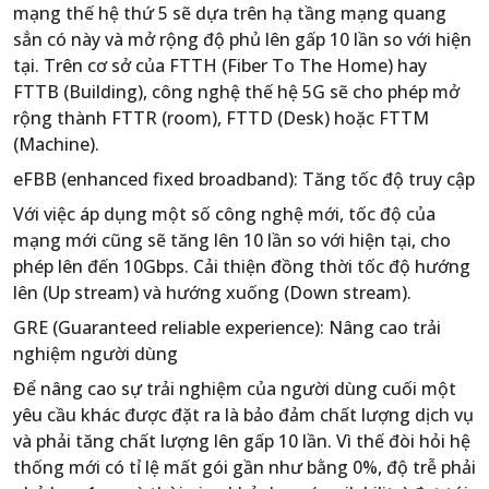
mạng thế hệ thứ 5 sẽ dựa trên hạ tầng mạng quang
sẳn có này và mở rộng độ phủ lên gấp 10 lần so với hiện
tại. Trên cơ sở của FTTH (Fiber To The Home) hay
FTTB (Building), công nghệ thế hệ 5G sẽ cho phép mở
rộng thành FTTR (room), FTTD (Desk) hoặc FTTM
(Machine).
eFBB (enhanced fixed broadband): Tăng tốc độ truy cập
Với việc áp dụng một số công nghệ mới, tốc độ của
mạng mới cũng sẽ tăng lên 10 lần so với hiện tại, cho
phép lên đến 10Gbps. Cải thiện đồng thời tốc độ hướng
lên (Up stream) và hướng xuống (Down stream).
GRE (Guaranteed reliable experience): Nâng cao trải
nghiệm người dùng
Để nâng cao sự trải nghiệm của người dùng cuối một
yêu cầu khác được đặt ra là bảo đảm chất lượng dịch vụ
và phải tăng chất lượng lên gấp 10 lần. Vì thế đòi hỏi hệ
thống mới có tỉ lệ mất gói gần như bằng 0%, độ trễ phải