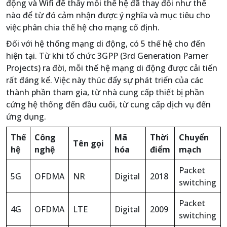
động và Wifi để thấy mỗi thế hệ đã thay đổi như thế
nào để từ đó cảm nhận được ý nghĩa và mục tiêu cho
việc phân chia thế hệ cho mạng cố định.
Đối với hệ thống mạng di động, có 5 thế hệ cho đến
hiện tại. Từ khi tổ chức 3GPP (3rd Generation Parner
Projects) ra đời, mỗi thế hệ mạng di động được cải tiến
rất đáng kể. Việc này thúc đẩy sự phát triển của các
thành phần tham gia, từ nhà cung cấp thiết bị phần
cứng hệ thống đến đầu cuối, từ cung cấp dịch vụ đến
ứng dụng.
Thế
Công
Mã
Thời
Chuyển
Tên gọi
hệ
nghệ
hóa
điểm
mạch
Packet
5G
OFDMA
NR
Digital
2018
switching
Packet
4G
OFDMA
LTE
Digital
2009
switching