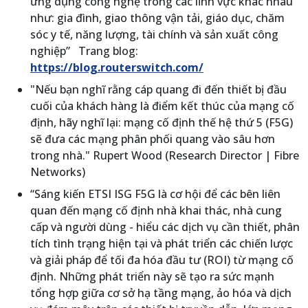
ứng dụng công nghệ trong các lĩnh vực khác nhau
như: gia đình, giao thông vận tải, giáo dục, chăm
sóc y tế, năng lượng, tài chính và sản xuất công
nghiệp” Trang blog:
https://blog.routerswitch.com/
"Nếu bạn nghĩ rằng cáp quang đi đến thiết bị đầu
cuối của khách hàng là điểm kết thúc của mạng cố
định, hãy nghĩ lại: mạng cố định thế hệ thứ 5 (F5G)
sẽ đưa các mạng phân phối quang vào sâu hơn
trong nhà." Rupert Wood (Research Director | Fibre
Networks)
“Sáng kiến ​​ETSI ISG F5G là cơ hội để các bên liên
quan đến mạng cố định nhà khai thác, nhà cung
cấp và người dùng - hiểu các dịch vụ cần thiết, phân
tích tình trạng hiện tại và phát triển các chiến lược
và giải pháp để tối đa hóa đầu tư (ROI) từ mạng cố
định. Những phát triển này sẽ tạo ra sức mạnh
tổng hợp giữa cơ sở hạ tầng mạng, ảo hóa và dịch