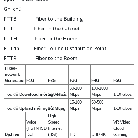
Ghi chú:
FTTB Fiber to the Building
FTTC Fiber to the Cabinet
FTTH Fiber to the Home
FTTdp Fiber To The Distribution Point
FTTR Fiber to the Room
Fixed-
network
Generation
F1G
F2G
F3G
F4G
F5G
30-100
100-1000
Tốc độ Download mỗi người dùng
2-30 Mbps
Mbps
Mbps
1-10 Gbps
15-100
50-500
Tốc độ Upload mỗi người dùng
1-2 Mbps
Mbps
Mbps
1-10 Gbps
High
Voice
Speed
VR Video
(PSTN/ISDN)
Internet
Cloud
Dịch vụ
Dial
(HSI)
HD
UHD 4K
Gaming