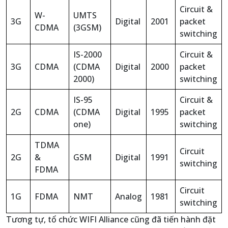
Circuit &
W-
UMTS
3G
Digital
2001
packet
CDMA
(3GSM)
switching
IS-2000
Circuit &
3G
CDMA
(CDMA
Digital
2000
packet
2000)
switching
IS-95
Circuit &
2G
CDMA
(CDMA
Digital
1995
packet
one)
switching
TDMA
Circuit
2G
&
GSM
Digital
1991
switching
FDMA
Circuit
1G
FDMA
NMT
Analog
1981
switching
Tương tự, tổ chức WIFI Alliance cũng đã tiến hành đặt