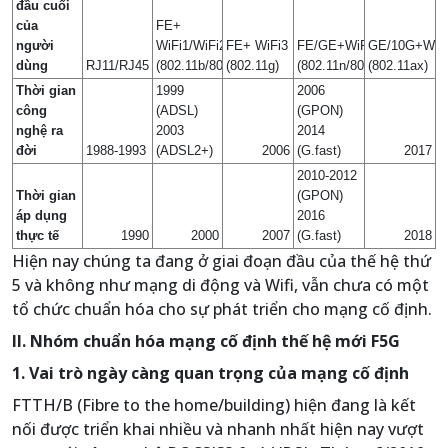
đầu cuối
của
FE+
người
WiFi1/WiFi2
FE+ WiFi3
FE/GE+WiFi4/WiFi5
GE/10G+WiF
dùng
RJ11/RJ45
(802.11b/802.11a)
(802.11g)
(802.11n/802.11ac)
(802.11ax)
Thời gian
1999
2006
công
(ADSL)
(GPON)
nghệ ra
2003
2014
đời
1988-1993
(ADSL2+)
2006
(G.fast)
2017
2010-2012
Thời gian
(GPON)
áp dụng
2016
thực tế
1990
2000
2007
(G.fast)
2018
Hiện nay chúng ta đang ở giai đoạn đầu của thế hệ thứ
5 và không như mạng di động và Wifi, vẫn chưa có một
tổ chức chuẩn hóa cho sự phát triển cho mạng cố định.
II. Nhóm chuẩn hóa mạng cố định thế hệ mới F5G
1. Vai trò ngày càng quan trọng của mạng cố định
FTTH/B (Fibre to the home/building) hiện đang là kết
nối được triển khai nhiều và nhanh nhất hiện nay vượt