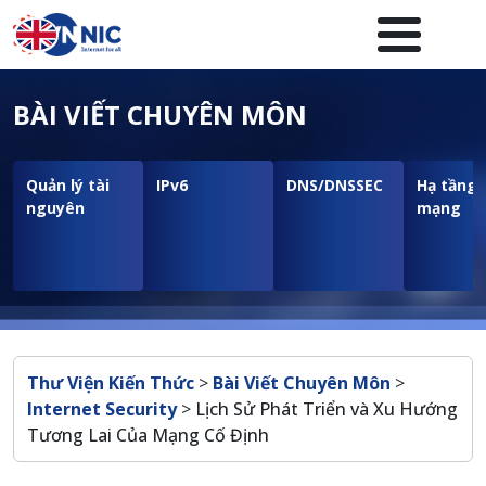
Nhảy đến nội dung
Menuheader của website
BÀI VIẾT CHUYÊN MÔN
Quản lý tài
IPv6
DNS/DNSSEC
Hạ tầng
nguyên
mạng
Breadcrumb
Thư Viện Kiến Thức
>
Bài Viết Chuyên Môn
>
Internet Security
>
Lịch Sử Phát Triển và Xu Hướng
Tương Lai Của Mạng Cố Định