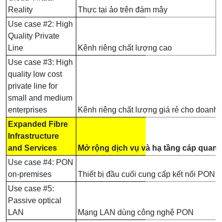
Reality
Thực tại ảo trên đám mây
Use case #2: High
Quality Private
Line
Kênh riêng chất lượng cao
Use case #3: High
quality low cost
private line for
small and medium
enterprises
Kênh riêng chất lượng giá rẻ cho doanh
Expanded Fibre
Infrastructure
and Services
Mở rộng dịch vụ và hạ tầng cáp quan
Use case #4: PON
on-premises
Thiết bị đầu cuối cung cấp kết nối PON 
Use case #5:
Passive optical
LAN
Mạng LAN dùng công nghệ PON