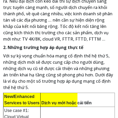
ra. Nếu đại dịch còn kéo dài thì sự dịch chuyển sang
trực tuyến càng mạnh, số người dịch chuyển ra khỏi
thành phố, về quê càng nhiều, việc kinh doanh sẽ phân
tán về các địa phương … nên cần sự hiện diện rộng
khắp của kết nối băng rộng. Tốc độ kết nối tăng lên
cũng kích thích thị trường cho các sản phẩm, dịch vụ
mới như: TV 4K/8K, cloud VR, FTTR, FTTD, FTTM …
2. Những trường hợp áp dụng thực tế
Với sự kỳ vọng chuẩn hóa mạng cố định thế hệ thứ 5,
những dịch mới sẽ được cung cấp cho người dùng,
những dịch vụ cũ sẽ được cải thiện và những phương
án triển khai hạ tầng cũng sẽ phong phú hơn. Dưới đây
là ví dụ cho một số trường hợp áp dụng mạng cố định
thế hệ thứ 5.
New/Enhanced
Services to Users
Dịch vụ mới hoặc cải tiến
Use case #1:
Cloud Virtual