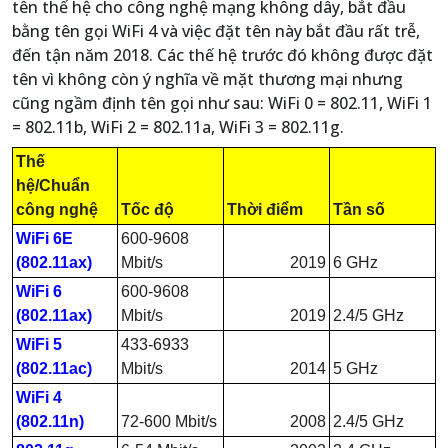
tên thế hệ cho công nghệ mạng không dây, bắt đầu
bằng tên gọi WiFi 4 và việc đặt tên này bắt đầu rất trễ,
đến tận năm 2018. Các thế hệ trước đó không được đặt
tên vì không còn ý nghĩa về mặt thương mại nhưng
cũng ngầm định tên gọi như sau: WiFi 0 = 802.11, WiFi 1
= 802.11b, WiFi 2 = 802.11a, WiFi 3 = 802.11g.
Thế
hệ/Chuẩn
công nghệ
Tốc độ
Thời điểm
Tần số
WiFi 6E
600-9608
(802.11ax)
Mbit/s
2019
6 GHz
WiFi 6
600-9608
(802.11ax)
Mbit/s
2019
2.4/5 GHz
WiFi 5
433-6933
(802.11ac)
Mbit/s
2014
5 GHz
WiFi 4
(802.11n)
72-600 Mbit/s
2008
2.4/5 GHz