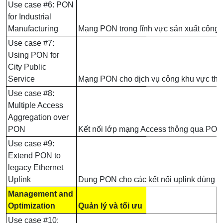
Use case #6: PON
for Industrial
Manufacturing
Mạng PON trong lĩnh vực sản xuất công 
Use case #7:
Using PON for
City Public
Service
Mạng PON cho dịch vụ công khu vực thàn
Use case #8:
Multiple Access
Aggregation over
PON
Kết nối lớp mạng Access thông qua PON
Use case #9:
Extend PON to
legacy Ethernet
Uplink
Dung PON cho các kết nối uplink dùng Et
Management and
Optimization
Quản lý và tối ưu
Use case #10: