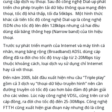
cung cấp dịch vụ thoại. Sau đó công nghệ Dial-up phát
triển cho phép truyền tải dữ liệu thông qua mạng điện
thoại, tốc độ khá thấp, tối đa 56kbps. Một hình thức
khác cải tiến tốc độ công nghệ Dial-up là công nghệ
ISDN cho tốc độ lên đến 128kbps nhưng cả hai đều
dùng dải băng thông hẹp (Narrow band) của tín hiệu
thoại.
Trước sự phát triển mạnh của Internet và máy tính cá
nhân, mạng băng rộng (Broadband) ADSL dùng cáp
đồng đã ra đời cho tốc độ truy cập từ 2-20Mbps tùy
thuộc khoảng cách, loại dịch vụ sử dụng chỉ Internet
hay cả với thoại.
Đến năm 2005, bắt đầu xuất hiện nhu cầu “Triple play”
gồm cả 3 dịch vụ “thoại-dữ liệu-truyền hình” nên cần
đường truyền có tốc độ cao hơn bảo đảm độ phân giải
cho các video. Lúc này công nghệ VDSL, cũng trên cơ sở
cáp đồng, ra đời cho tốc độ đến 25-30Mbps. Công nghệ
FTTH cũng xuất hiện giai đoạn này nhưng đó là công