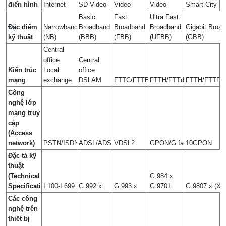
điển hình
Internet
SD Video
Video
Video
Smart City
Basic
Fast
Ultra Fast
Đặc điểm
Narrowband
Broadband
Broadband
Broadband
Gigabit Broa
kỹ thuật
(NB)
(BBB)
(FBB)
(UFBB)
(GBB)
Central
office
Central
Kiến trúc
Local
office
mạng
exchange
DSLAM
FTTC/FTTB
FTTH/FTTdp
FTTH/FTTR
Công
nghệ lớp
mạng truy
cập
(Access
network)
PSTN/ISDN
ADSL/ADSL2+
VDSL2
GPON/G.fast
10GPON
Đặc tả kỹ
thuật
(Technical
G.984.x
Specification)
I.100-I.699
G.992.x
G.993.x
G.9701
G.9807.x (X
Các công
nghệ trên
thiết bị